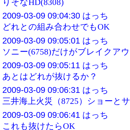
りそなHD(8308)
2009-03-09 09:04:30 はっち
どれとの組み合わせでもOK
2009-03-09 09:05:01 はっち
ソニー(6758)だけがブレイクア
2009-03-09 09:05:11 はっち
あとはどれが抜けるか？
2009-03-09 09:06:31 はっち
三井海上火災（8725）ショーと
2009-03-09 09:06:41 はっち
これも抜けたらOK