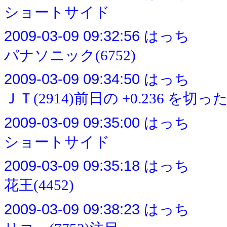
ショートサイド
2009-03-09 09:32:56 はっち
パナソニック(6752)
2009-03-09 09:34:50 はっち
ＪＴ(2914)前日の +0.236 を切
2009-03-09 09:35:00 はっち
ショートサイド
2009-03-09 09:35:18 はっち
花王(4452)
2009-03-09 09:38:23 はっち