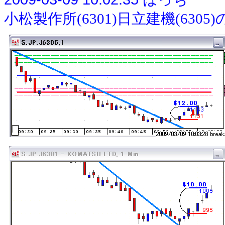
小松製作所(6301)日立建機(63