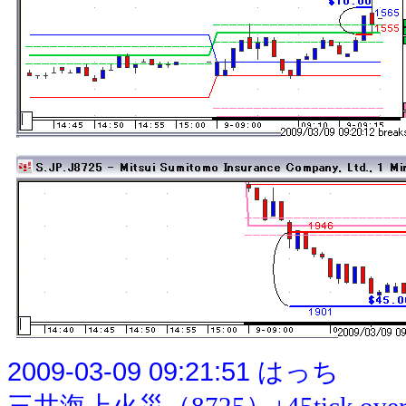
2009-03-09 09:21:51 はっち