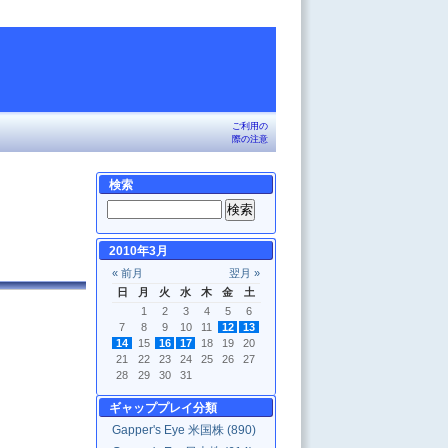
ご利用の
際の注意
検索
2010年3月
« 前月
翌月 »
日
月
火
水
木
金
土
1
2
3
4
5
6
7
8
9
10
11
12
13
14
15
16
17
18
19
20
21
22
23
24
25
26
27
28
29
30
31
ギャッププレイ分類
Gapper's Eye 米国株 (890)