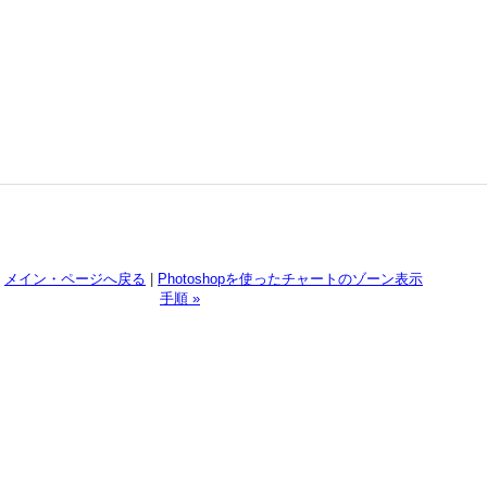
メイン・ページへ戻る
|
Photoshopを使ったチャートのゾーン表示
手順 »