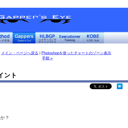
メイン・ページへ戻る
|
Photoshopを使ったチャートのゾーン表示
手順 »
イント
こか？