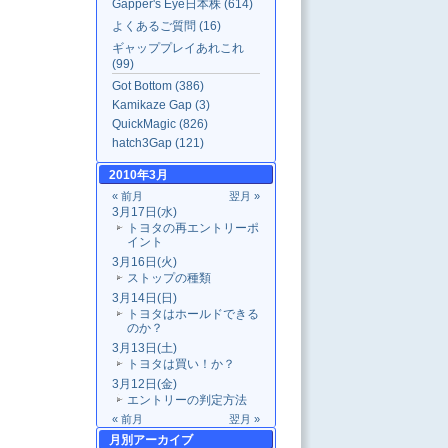
Gapper's Eye日本株 (614)
よくあるご質問 (16)
ギャッププレイあれこれ
(99)
Got Bottom (386)
Kamikaze Gap (3)
QuickMagic (826)
hatch3Gap (121)
2010年3月
« 前月
翌月 »
3月17日(水)
トヨタの再エントリーポ
イント
3月16日(火)
ストップの種類
3月14日(日)
トヨタはホールドできる
のか？
3月13日(土)
トヨタは買い！か？
3月12日(金)
エントリーの判定方法
« 前月
翌月 »
月別
アーカイブ