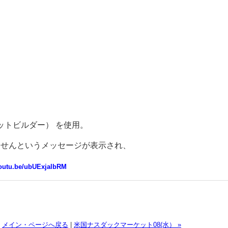
ューレットビルダー） を使用。
ませんというメッセージが表示され、
youtu.be/ubUExjalbRM
メイン・ページへ戻る
|
米国ナスダックマーケット08(水） »