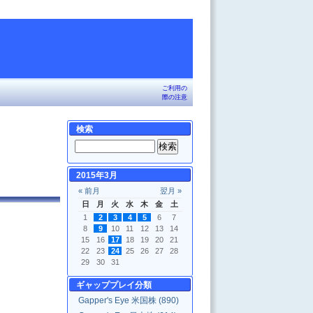
ご利用の
際の注意
検索
2015年3月
« 前月
翌月 »
日
月
火
水
木
金
土
1
2
3
4
5
6
7
8
9
10
11
12
13
14
15
16
17
18
19
20
21
22
23
24
25
26
27
28
29
30
31
ギャッププレイ分類
Gapper's Eye 米国株 (890)