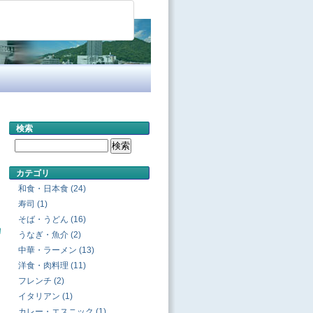
検索
カテゴリ
和食・日本食 (24)
寿司 (1)
そば・うどん (16)
うなぎ・魚介 (2)
中華・ラーメン (13)
洋食・肉料理 (11)
フレンチ (2)
イタリアン (1)
カレー・エスニック (1)