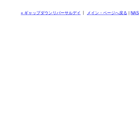
|
« ギャップダウンリバーサルデイ
メイン・ページへ戻る
|
NA