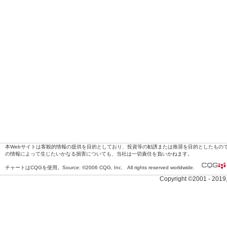
本Webサイトは客観的情報の提供を目的としており、投資等の勧誘または推奨を目的としたもの
の情報によって生じたいかなる損害についても、当社は一切責任を負いかねます。
チャートはCQGを使用。Source: ©2006 CQG, Inc. All rights reserved worldwide.
Copyright ©2001 - 201