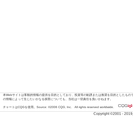
本Webサイトは客観的情報の提供を目的としており、投資等の勧誘または推奨を目的としたもの
の情報によって生じたいかなる損害についても、当社は一切責任を負いかねます。
チャートはCQGを使用。Source: ©2006 CQG, Inc. All rights reserved worldwide.
Copyright ©2001 - 201