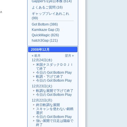
Gapper's Eye日本株 (614)
よくあるご質問 (16)
＾
ギャッププレイあれこれ
(99)
Got Bottom (386)
Kamikaze Gap (3)
QuickMagic (826)
hatch3Gap (121)
2008年12月
« 前月
翌月 »
12月24日(水)
米国ナスダックＤＯＪＩ
て終了
今日の Got Bottom Play
軟調・下げて終了
今日の Got Bottom Play
12月23日(火)
軟調な展開で下げて終了
今日の Got Bottom Play
12月22日(月)
終日軟調な展開
スキャンを使わない銘柄
選択
今日の Got Bottom Play
強い展開で日足は陽線で
終了