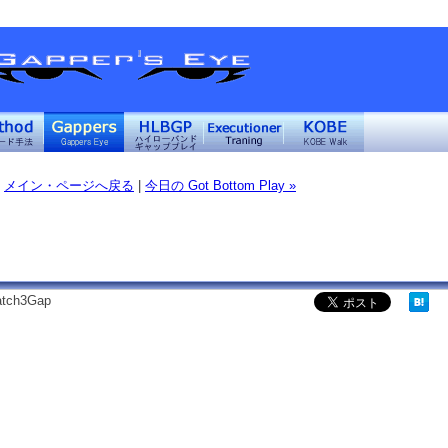
メイン・ページへ戻る
|
今日の Got Bottom Play »
tch3Gap