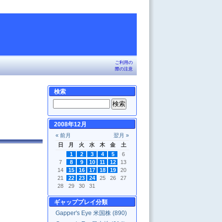
ご利用の
際の注意
検索
2008年12月
« 前月
翌月 »
日
月
火
水
木
金
土
1
2
3
4
5
6
7
8
9
10
11
12
13
14
15
16
17
18
19
20
21
22
23
24
25
26
27
28
29
30
31
ギャッププレイ分類
Gapper's Eye 米国株 (890)