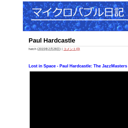
Paul Hardcastle
hatch
(
2015年2月28日
)
|
コメント(0)
Lost in Space - Paul Hardcastle: The JazzMasters