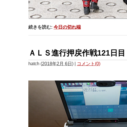
続きを読む:
今日の切れ端
ＡＬＳ進行押戻作戦121日目
hatch
(
2018年2月 6日
)
|
コメント(0)