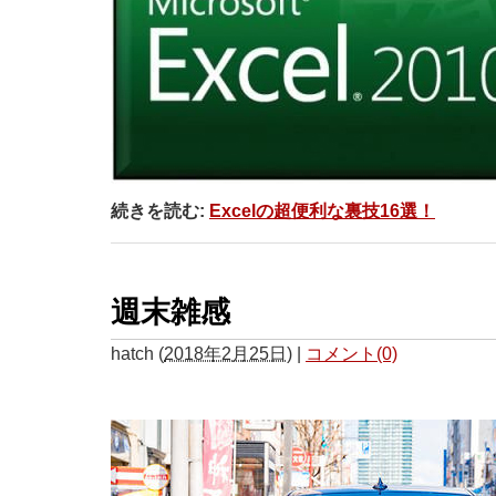
続きを読む:
Excelの超便利な裏技16選！
週末雑感
hatch
(
2018年2月25日
)
|
コメント(0)