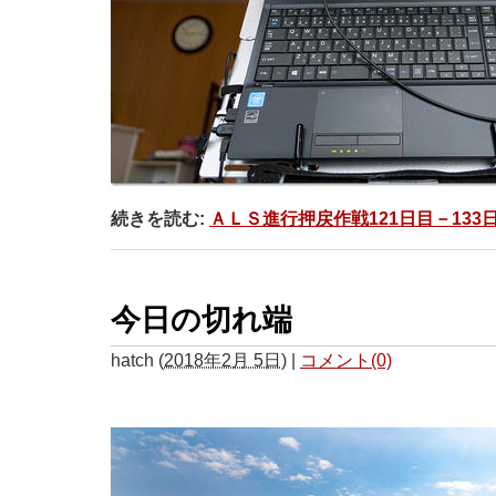
続きを読む:
ＡＬＳ進行押戻作戦121日目－133
今日の切れ端
hatch
(
2018年2月 5日
)
|
コメント(0)