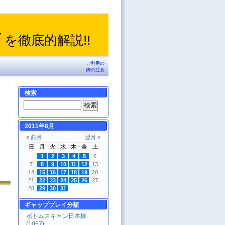
イ
を徹底的解説!!
ご利用の
際の注意
検索
2011年8月
« 前月
翌月 »
日
月
火
水
木
金
土
1
2
3
4
5
6
7
8
9
10
11
12
13
14
15
16
17
18
19
20
21
22
23
24
25
26
27
28
29
30
31
ギャッププレイ分類
ボトムスキャン日本株
(1057)