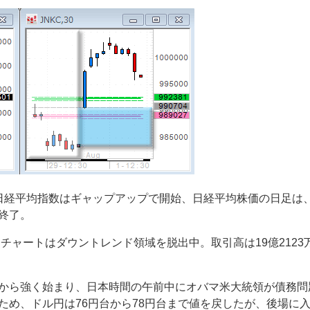
日経平均指数はギャップアップで開始、日経平均株価の日足は
終了。
足チャートはダウントレンド領域を脱出中。取引高は19億2123
から強く始まり、日本時間の午前中にオバマ米大統領が債務問
ため、ドル円は76円台から78円台まで値を戻したが、後場に