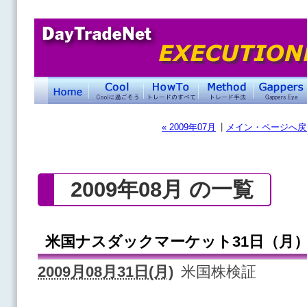
|
« 2009年07月
メイン・ページへ戻
2009年08月 の一覧
米国ナスダックマーケット31日（月
2009月08月31日(月)
米国株検証