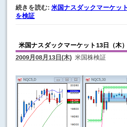
続きを読む:
米国ナスダックマーケット
を検証
米国ナスダックマーケット13日（木
2009月08月13日(木)
米国株検証