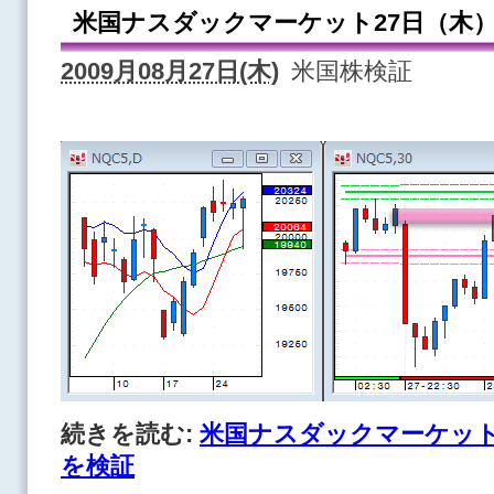
米国ナスダックマーケット27日（木
2009月08月27日(木)
米国株検証
続きを読む:
米国ナスダックマーケット
を検証