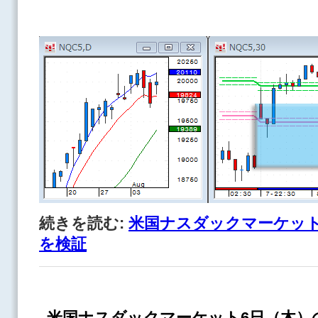
続きを読む:
米国ナスダックマーケット
を検証
米国ナスダックマーケット6日（木）