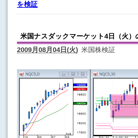
を検証
米国ナスダックマーケット4日（火）
2009月08月04日(火)
米国株検証