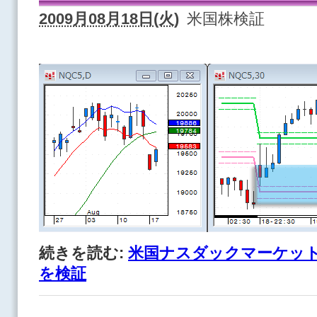
2009月08月18日(火)
米国株検証
続きを読む:
米国ナスダックマーケット
を検証