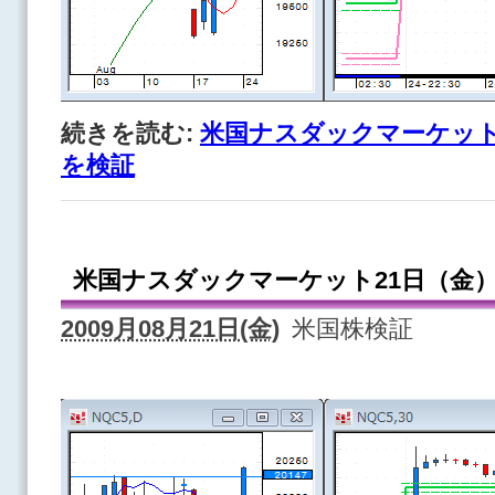
続きを読む:
米国ナスダックマーケット
を検証
米国ナスダックマーケット21日（金
2009月08月21日(金)
米国株検証