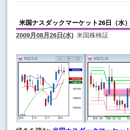
米国ナスダックマーケット26日（水
2009月08月26日(水)
米国株検証