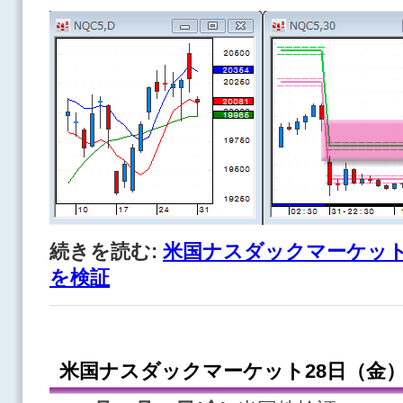
続きを読む:
米国ナスダックマーケット
を検証
米国ナスダックマーケット28日（金