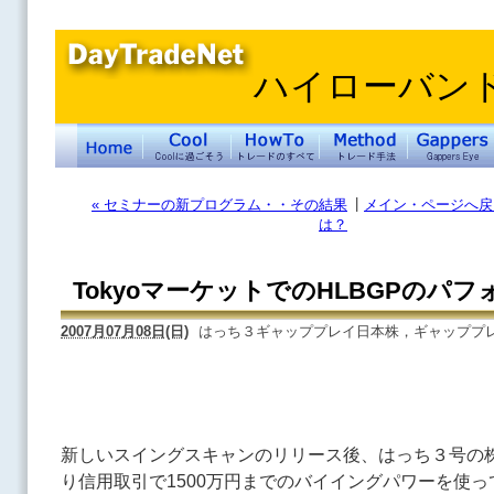
ハイローバン
|
« セミナーの新プログラム・・その結果
メイン・ページへ戻
は？
TokyoマーケットでのHLBGPのパ
2007月07月08日(日)
はっち３ギャッププレイ日本株，ギャッププ
新しいスイングスキャンのリリース後、はっち３号の株
り信用取引で1500万円までのバイイングパワーを使