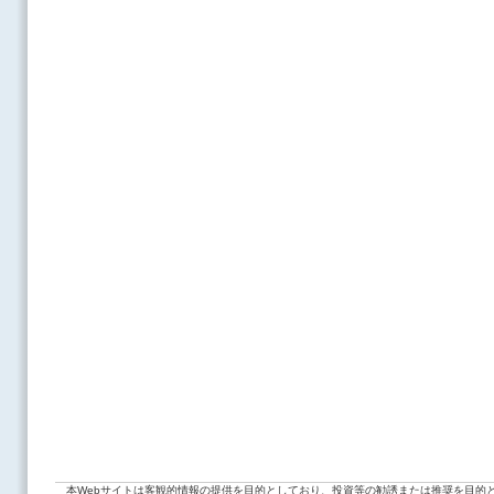
本Webサイトは客観的情報の提供を目的としており、投資等の勧誘または推奨を目的