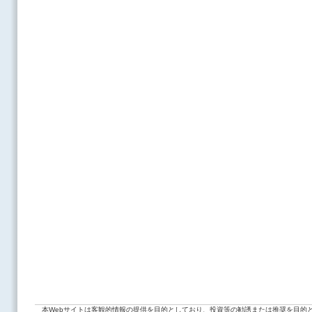
本Webサイトは客観的情報の提供を目的としており、投資等の勧誘または推奨を目的