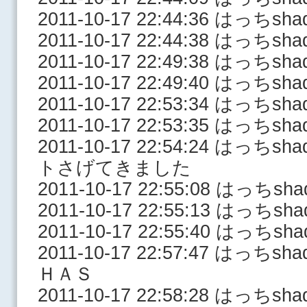
2011-10-17 22:44:36 はっち
2011-10-17 22:44:38 はっち
2011-10-17 22:49:38 はっち
2011-10-17 22:49:40 はっち
2011-10-17 22:53:34 はっち
2011-10-17 22:53:35 はっち
2011-10-17 22:54:24 はっ
トさげてきました
2011-10-17 22:55:08 はっ
2011-10-17 22:55:13 はっ
2011-10-17 22:55:40 はっち
2011-10-17 22:57:47 は
ＨＡＳ
2011-10-17 22:58:28 はっ