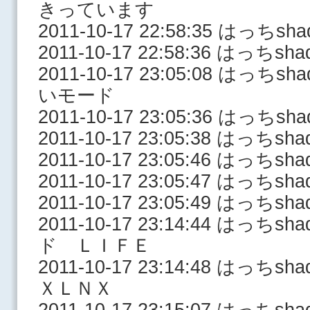
きっています
2011-10-17 22:58:35 はっち
2011-10-17 22:58:36 はっ
2011-10-17 23:05:08 はっ
いモード
2011-10-17 23:05:36 はっち
2011-10-17 23:05:38 はっち
2011-10-17 23:05:46 はっち
2011-10-17 23:05:47 はっち
2011-10-17 23:05:49 はっち
2011-10-17 23:14:44 はっ
ド ＬＩＦＥ
2011-10-17 23:14:48 は
ＸＬＮＸ
2011-10-17 23:15:07 はっ