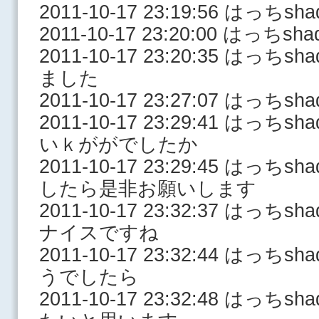
2011-10-17 23:19:56 はっち
2011-10-17 23:20:00 はっ
2011-10-17 23:20:35 はっ
ました
2011-10-17 23:27:07 はっち
2011-10-17 23:29:41 はっ
いｋががでしたか
2011-10-17 23:29:45 はっ
したら是非お願いします
2011-10-17 23:32:37 はっ
ナイスですね
2011-10-17 23:32:44 はっ
うでしたら
2011-10-17 23:32:48 はっ