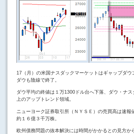
17（月）の米国ナスダックマーケットはギャップダウ
ダウも陰線で終了。
ダウ平均の終値は１万1300ドル台へ下落、ダウ・ナス
上のアップトレンド領域。
ニューヨーク証券取引所（ＮＹＳＥ）の売買高は速報
約１６億３千万株。
欧州債務問題の抜本解決には時間がかかるとの見方か