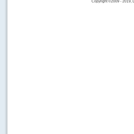
Copyright ©2009 - 2019,