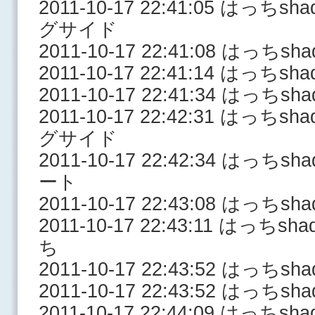
2011-10-17 22:41:05 はっ
グサイド
2011-10-17 22:41:08 はっち
2011-10-17 22:41:14 はっ
2011-10-17 22:41:34 はっち
2011-10-17 22:42:31 はっ
グサイド
2011-10-17 22:42:34 は
ート
2011-10-17 22:43:08 はっち
2011-10-17 22:43:11 はっ
ち
2011-10-17 22:43:52 はっ
2011-10-17 22:43:52 はっち
2011-10-17 22:44:09 はっち