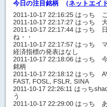
今日の注目銘柄 （
ネットエイ
2011-10-17 22:16:25 はっ
2011-10-17 22:17:27 
2011-10-17 22:17:44 
ね・・
2011-10-17 22:17:57 
経済指標の発表はなし
2011-10-17 22:18:06 
銘柄
2011-10-17 22:18:12 はっち A
FAST, FOSL, FSLR, SINA
2011-10-17 22:26:11 はっ
う
2011-10-17 22:29:00 はっ