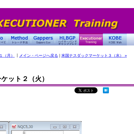
|
ト１（月）
メイン・ページへ戻る
|
米国ナスダックマーケット３（水） »
ーケット２（火）