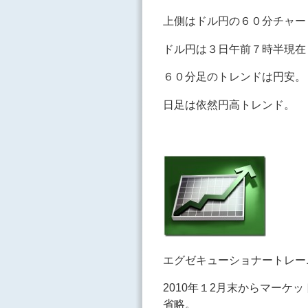
上側はドル円の６０分チャー
ドル円は３日午前７時半現在
６０分足のトレンドは円安。
日足は依然円高トレンド。
エグゼキューショナートレー
2010年１2月末からマーケ
省略。