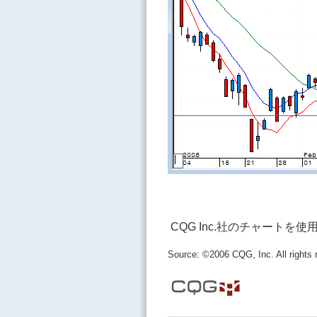
CQG Inc.社のチャートを
Source: ©2006 CQG, Inc. All rights 