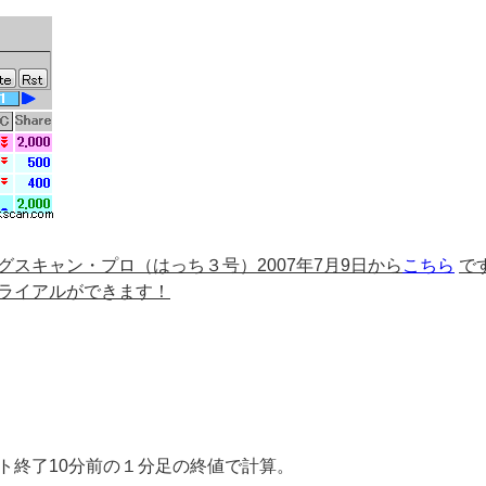
スキャン・プロ（はっち３号）2007年7月9日から
こちら
で
ライアルができます！
ト終了10分前の１分足の終値で計算。