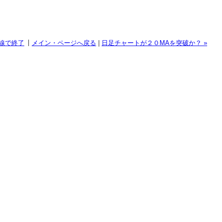
|
線で終了
メイン・ページへ戻る
|
日足チャートが２０MAを突破か？ »