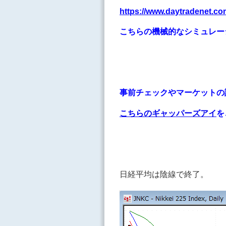
https://www.daytradenet.co
こちらの機械的なシミュレー
事前チェックやマーケットの
こちらのギャッパーズアイ
を
日経平均は陰線で終了。