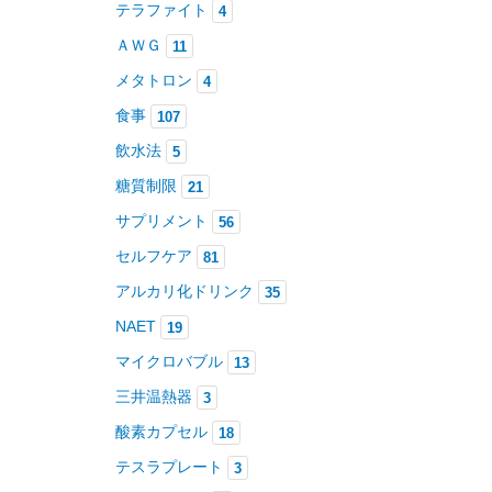
テラファイト
4
捻挫・筋違い
3
ＡＷＧ
11
メタトロン
4
食事
107
セルパワーを導入
1
飲水法
5
糖質制限
21
頑張る隊長！
5
サプリメント
56
セルフケア
81
アルカリ化ドリンク
35
今の気分を高いレベルで維持
NAET
19
させる方法
1
マイクロバブル
13
三井温熱器
3
酸素カプセル
18
テスラプレート
3