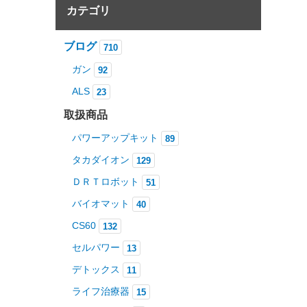
カテゴリ
ブログ
710
ライフ治療器についてのご質
ガン
92
問
2
ALS
23
取扱商品
タカダイオンあれこれ
1
パワーアップキット
89
タカダイオン
129
ＤＲＴロボット
51
5Gと健康被害
1
バイオマット
40
CS60
132
セルパワー
13
バイオマットと熱耐性
1
デトックス
11
ライフ治療器
15