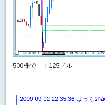
500株で ＋125ドル
2009-09-02 22:35:36 は