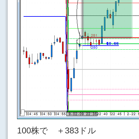
100株で ＋383ドル