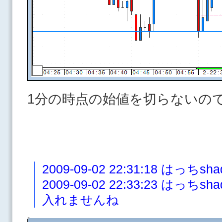
1分の時点の始値を切らないの
2009-09-02 22:31:18 はっちs
2009-09-02 22:33:23 は
入れませんね