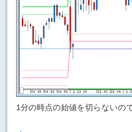
1分の時点の始値を切らないの