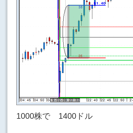
1000株で 1400ドル