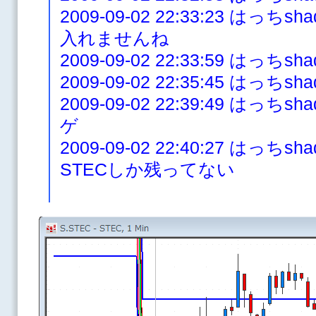
2009-09-02 22:33:23 は
入れませんね
2009-09-02 22:33:59 はっちs
2009-09-02 22:35:45 はっち
2009-09-02 22:39:49 はっ
ゲ
2009-09-02 22:40:27 は
STECしか残ってない