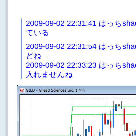
2009-09-02 22:31:41 は
ている
2009-09-02 22:31:54 はっ
どね
2009-09-02 22:33:23 は
入れませんね