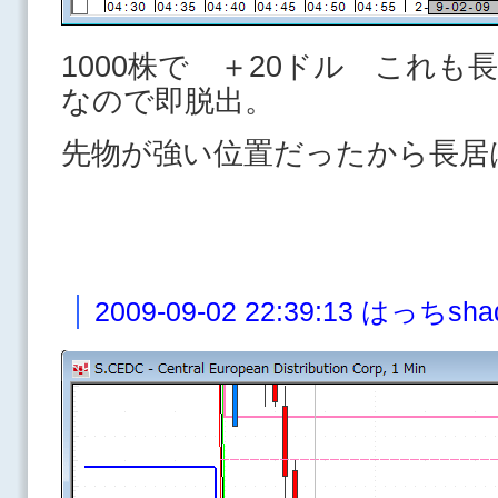
1000株で ＋20ドル これも
なので即脱出。
先物が強い位置だったから長居
2009-09-02 22:39:13 はっちs