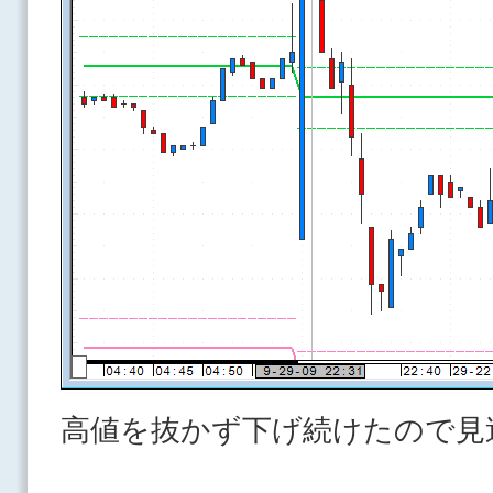
高値を抜かず下げ続けたので見