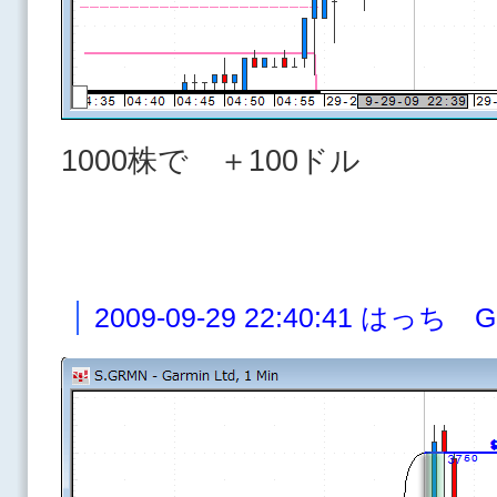
1000株で ＋100ドル
2009-09-29 22:40:41 はっち 