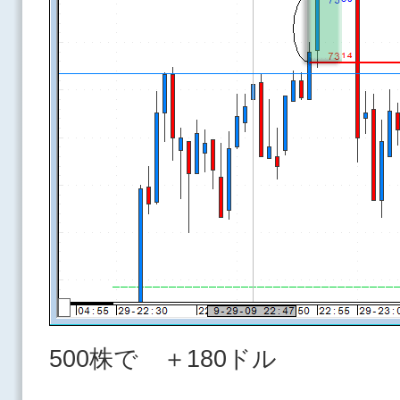
500株で ＋180ドル