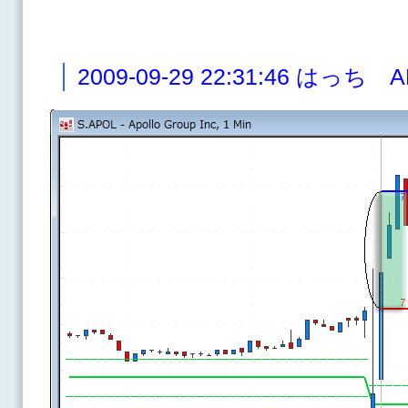
2009-09-29 22:31:46 はっち 