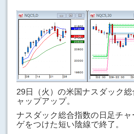
29日（火）の米国ナスダック
ャップアップ。
ナスダック総合指数の日足チャ
ゲをつけた短い陰線で終了。