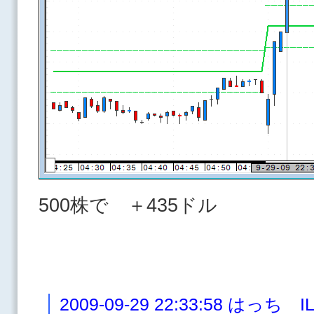
500株で ＋435ドル
2009-09-29 22:33:58 はっち I