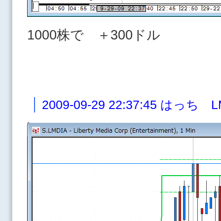
1000株で ＋300ドル
2009-09-29 22:37:45 はっち L