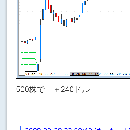
500株で ＋240ドル