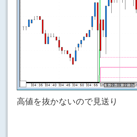
高値を抜かないので見送り