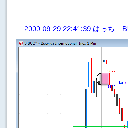
2009-09-29 22:41:39 はっち 