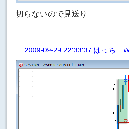
切らないので見送り
2009-09-29 22:33:37 はっち 