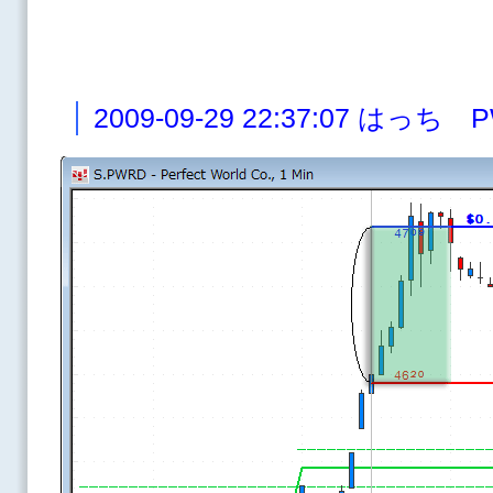
2009-09-29 22:37:07 はっち 