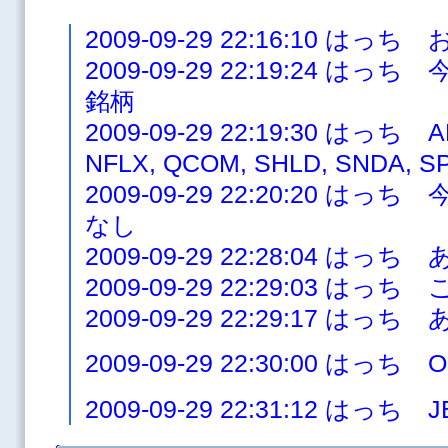
2009-09-29 22:16:10 
2009-09-29 22:19:24 
銘柄
2009-09-29 22:19:30 はっち A
NFLX, QCOM, SHLD, SNDA, 
2009-09-29 22:20:20 
なし
2009-09-29 22:28:04 はっ
2009-09-29 22:29:03 はっ
2009-09-29 22:29:17 はっ
2009-09-29 22:30:00 はっち Op
2009-09-29 22:31:12 はっち J