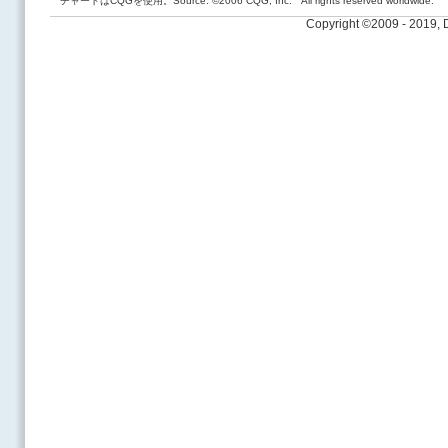
チャートはCQGを使用。Source: ©2006 CQG, Inc. All rights reserved worldwide.
Copyright ©2009 - 2019,