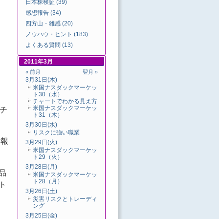
日本株検証 (39)
感想報告 (34)
四方山・雑感 (20)
ノウハウ・ヒント (183)
よくある質問 (13)
2011年3月
« 前月
翌月 »
3月31日(木)
米国ナスダックマーケッ
ト30（水）
チャートでわかる見え方
米国ナスダックマーケッ
チ
ト31（木）
3月30日(水)
リスクに強い職業
速報
3月29日(火)
米国ナスダックマーケッ
ト29（火）
3月28日(月)
品
米国ナスダックマーケッ
ト28（月）
ト
3月26日(土)
災害リスクとトレーディ
ング
3月25日(金)