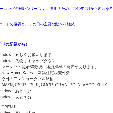
ーニング
の
検証シリーズ
は、 運用のため、2010年2月から内容を
マーケットの概要と、その日の主要な動きを解説。
イド
の記録から）
 はっちshadow 宜しくお願いします
 はっちshadow 先物はギャップダウン
01 はっち マーケット開始30分後に経済指標の発表があります。
はっち New Home Sales 新築住宅販売件数
6 はっち 今日のアンショータブル銘柄
 AMZN, CSTR, FSLR, GMCR, GRMN, PCLN, VECO, XLNX
っちshadow あと２分
っちshadow あと１分
 OPEN !