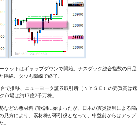
マーケットはギャップダウンで開始。ナスダック総合指数の日足
た陽線、ダウも陽線で終了。
ドル台で推移、ニューヨーク証券取引所（ＮＹＳＥ）の売買高は
ク市場は約17億2千万株。
勢などの悪材料で軟調に始まったが、日本の震災復興による商
の見方により、素材株が牽引役となって、中盤前からはアップ
た。