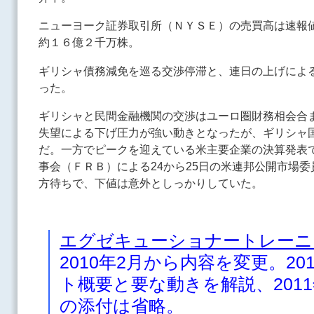
ニューヨーク証券取引所（ＮＹＳＥ）の売買高は速報
約１６億２千万株。
ギリシャ債務減免を巡る交渉停滞と、連日の上げによ
った。
ギリシャと民間金融機関の交渉はユーロ圏財務相会合ま
失望による下げ圧力が強い動きとなったが、ギリシャ国
だ。一方でピークを迎えている米主要企業の決算発表
事会（ＦＲＢ）による24から25日の米連邦公開市場
方待ちで、下値は意外としっかりしていた。
エグゼキューショナートレーニ
2010年2月から内容を変更。2
ト概要と要な動きを解説、2011
の添付は省略。