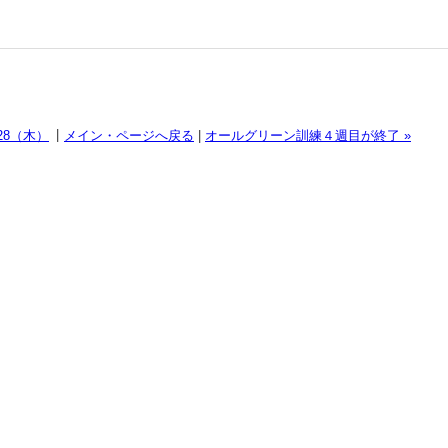
|
28（木）
メイン・ページへ戻る
|
オールグリーン訓練４週目が終了 »