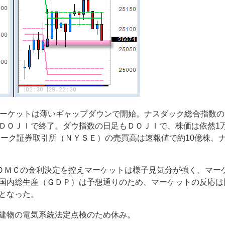
マーケットは薄いギャップダウンで開始。ナスダック総合指数の
ＤＯＪＩで終了。ダウ指数の日足もＤＯＪＩで、株価は依然1
ヨーク証券取引所（ＮＹＳＥ）の売買高は速報値で約10億株、
。
ＦＯＭＣの金利決定を控えマーケットは様子見気分が強く、マー
国内総生産（ＧＤＰ）は予想通りのため、マーケットの反応は
となった。
建物の電気系統法定点検のため休み。