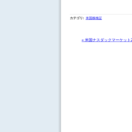
カテゴリ
:
米国株検証
« 米国ナスダックマーケット