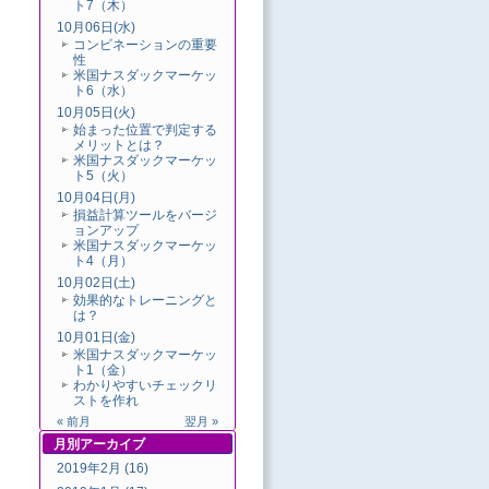
ト7（木）
10月06日(水)
コンビネーションの重要
性
米国ナスダックマーケッ
ト6（水）
10月05日(火)
始まった位置で判定する
メリットとは？
米国ナスダックマーケッ
ト5（火）
10月04日(月)
損益計算ツールをバージ
ョンアップ
米国ナスダックマーケッ
ト4（月）
10月02日(土)
効果的なトレーニングと
は？
10月01日(金)
米国ナスダックマーケッ
ト1（金）
わかりやすいチェックリ
ストを作れ
« 前月
翌月 »
月別
アーカイブ
2019年2月 (16)