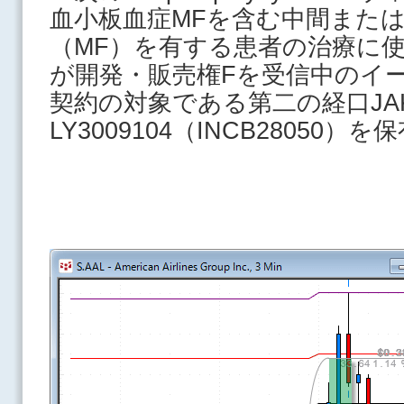
血小板血症MFを含む中間またはhi
（MF）を有する患者の治療に
が開発・販売権Fを受信中のイ
契約の対象である第二の経口JAK
LY3009104（INCB28050