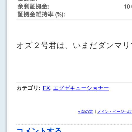
オズ２号君は、いまだダンマリ
カテゴリ
:
FX
,
エグゼキューショナー
|
« 朝の雲
メイン・ページへ戻
コメントする