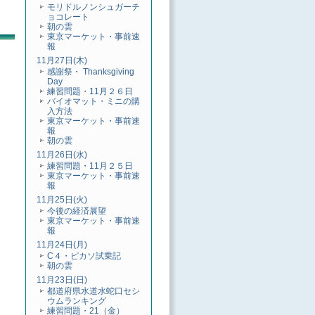
モリドルノンシュガーチ
ョコレート
朝の雲
東京マーケット・事前速
報
11月27日(木)
感謝祭・ Thanksgiving
Day
練習問題・11月２６日
バイオマット・ミニの購
入方法
東京マーケット・事前速
報
朝の雲
11月26日(水)
練習問題・11月２５日
東京マーケット・事前速
報
11月25日(火)
今後の経済展望
東京マーケット・事前速
報
11月24日(月)
C４・ピカソ試乗記
朝の雲
11月23日(日)
都道府県水道水蛇口セシ
ウムランキング
練習問題・21（金）