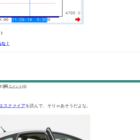
ト
るな！
物
コメント(0)
エスクァイア
を読んで、そりゃあそうだよな。