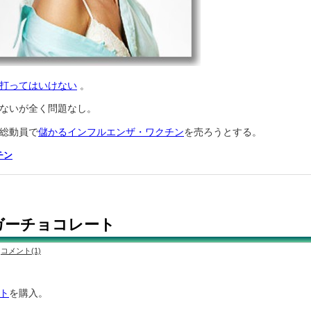
打ってはいけない
。
ないが全く問題なし。
総動員で
儲かるインフルエンザ・ワクチン
を売ろうとする。
チン
ガーチョコレート
コメント(1)
ト
を購入。