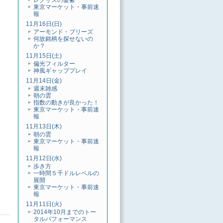
レクサスの憂鬱
東京マーケット・事前速
報
11月16日(日)
アーモンド・ブリーズ
何故銘柄を探せないの
か？
11月15日(土)
偏光フィルター
神風ギャッププレイ
11月14日(金)
週末雑感
朝の雲
指数の動きが良かった！
東京マーケット・事前速
報
11月13日(木)
朝の雲
東京マーケット・事前速
報
11月12日(水)
歩き方
一時間５千ドルレベルの
展開
東京マーケット・事前速
報
11月11日(火)
2014年10月までのトー
タルパフォーマンス