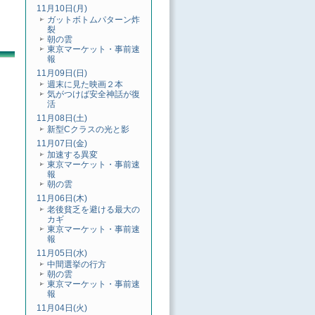
11月10日(月)
ガットボトムパターン炸
裂
朝の雲
東京マーケット・事前速
報
11月09日(日)
週末に見た映画２本
気がつけば安全神話が復
活
11月08日(土)
新型Cクラスの光と影
11月07日(金)
加速する異変
東京マーケット・事前速
報
朝の雲
11月06日(木)
老後貧乏を避ける最大の
カギ
東京マーケット・事前速
報
11月05日(水)
中間選挙の行方
朝の雲
東京マーケット・事前速
報
11月04日(火)