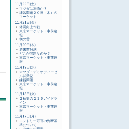
11月22日(土)
マツダは本物か？
練習問題２０日（木）の
マーケット
11月21日(金)
体調向上作戦
東京マーケット・事前速
報
朝の雲
11月20日(木)
週末前雑感
どこが問題なのか？
東京マーケット・事前速
報
11月19日(水)
マツダ・デミオディーゼ
ル試乗記
練習問題
東京マーケット・事前速
報
11月18日(火)
２種類の２３６ガイドラ
イン
東京マーケット・事前速
報
11月17日(月)
エントリー可否の判断基
準について