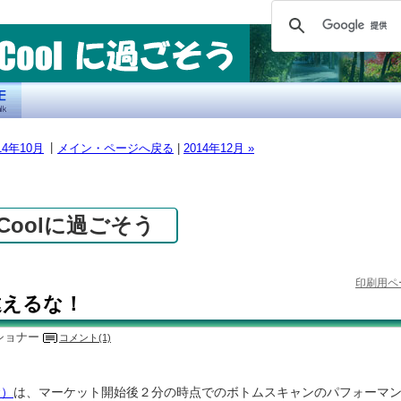
|
014年10月
メイン・ページへ戻る
|
2014年12月 »
のCoolに過ごそう
印刷用ペ
違えるな！
ショナー
コメント(1)
金）
は、マーケット開始後２分の時点でのボトムスキャンのパフォーマ