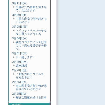
3月11日(水)
引越のため更新を休ませ
ていただきます
3月09日(月)
中国共産党で何が起きて
いるのか？
3月08日(日)
トイレットペーパーそん
なに買ってどうする
3月04日(水)
新型コロナウイルスは国
により異なる遺伝子を持
つ！
3月01日(日)
引っ越します！
2月29日(土)
週末雑感
2月28日(金)
「新型コロナウイルス」
を完全予言！
2月26日(水)
自由民主党内部で何が議
論されているのか？
2月25日(火)
無駄な隠蔽を続ける日本