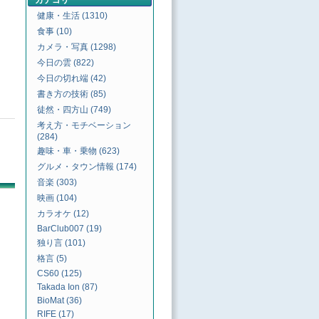
カテゴリ
健康・生活 (1310)
食事 (10)
カメラ・写真 (1298)
今日の雲 (822)
今日の切れ端 (42)
書き方の技術 (85)
徒然・四方山 (749)
考え方・モチベーション
(284)
趣味・車・乗物 (623)
グルメ・タウン情報 (174)
音楽 (303)
映画 (104)
カラオケ (12)
BarClub007 (19)
独り言 (101)
格言 (5)
CS60 (125)
Takada Ion (87)
BioMat (36)
RIFE (17)