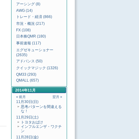
アーシング (8)
AWG (14)
トレード・経済 (866)
市況・概況 (217)
FX (108)
日本株QMR (180)
事前速報 (117)
エグゼキューショナー
(2635)
アドバンス (50)
クイックマジック (1326)
QM33 (293)
QMALL (657)
2014年11月
« 前月
翌月 »
11月30日(日)
思考パターンを間違える
な！
11月29日(土)
トヨタおばけ
インフルエンザ・ワクチ
ン
11月28日(金)