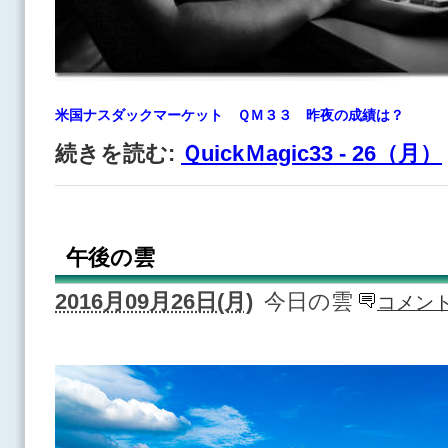
米国ナスダックマーケット ＱＭ３３
昨夜の成績は？
続きを読む:
ＱuickＭagic33 - 26（月）
午後の雲
2016月09月26日(月)
今日の雲
コメント(