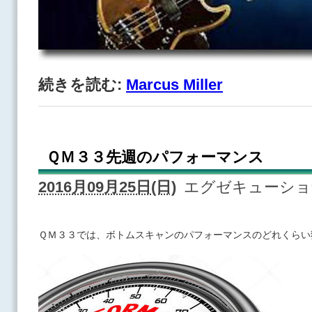
続きを読む:
Marcus Miller
ＱＭ３３先週のパフォーマンス
2016月09月25日(日)
エグゼキューシ
ＱＭ３３では、ボトムスキャンのパフォーマンスのどれくらい