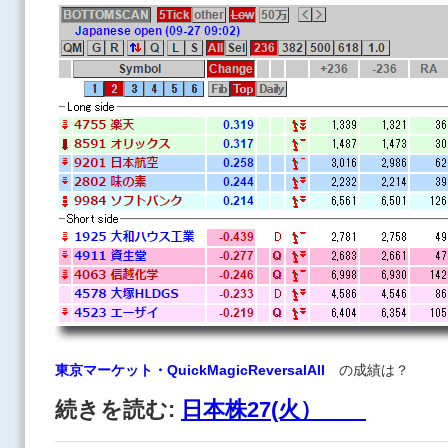
東京マーケット・QuickMagicReversalAll
の成績は？
続きを読む:
日本株27(火）