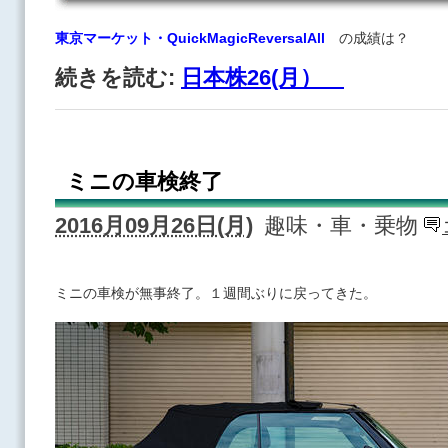
東京マーケット・QuickMagicReversalAll
の成績は？
続きを読む:
日本株26(月）
ミニの車検終了
2016月09月26日(月)
趣味・車・乗物
ミニの車検が無事終了。１週間ぶりに戻ってきた。