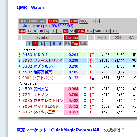
QMR Watch
東京マーケット・QuickMagicReversalAll
の成績は？