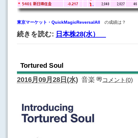
東京マーケット・QuickMagicReversalAll
の成績は？
続きを読む:
日本株28(水）
Tortured Soul
2016月09月28日(水)
音楽
コメント(0)