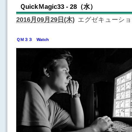
ＱuickＭagic33 - 28（水）
2016月09月29日(木)
エグゼキューシ
ＱＭ３３ Watch