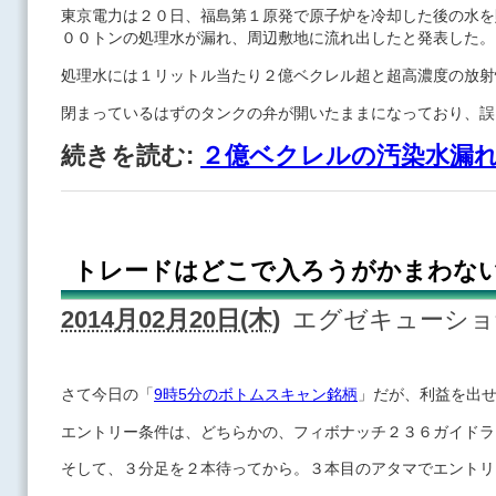
東京電力は２０日、福島第１原発で原子炉を冷却した後の水を
００トンの処理水が漏れ、周辺敷地に流れ出したと発表した。
処理水には１リットル当たり２億ベクレル超と超高濃度の放射
閉まっているはずのタンクの弁が開いたままになっており、誤
続きを読む:
２億ベクレルの汚染水漏
トレードはどこで入ろうがかまわな
2014月02月20日(木)
エグゼキューシ
さて今日の「
9時5分のボトムスキャン銘柄
」だが、利益を出
エントリー条件は、どちらかの、フィボナッチ２３６ガイドラ
そして、３分足を２本待ってから。３本目のアタマでエントリ