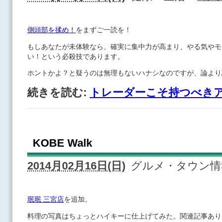
側頭部を揉め！
をまずご一読を！
もしあなたが未体験なら、確実に集中力が高まり、やる気やモ
い！という必殺技であります。
ホントかよ？と疑うのは無理もないハナシなのですが、論より
続きを読む:
トレーダーこそ持つべき
KOBE Walk
2014月02月16日(日)
グルメ・タウン
珉珉 三宮店
を追加。
料理の写真はちょっとハイキーに仕上げてみた。関連記事あり