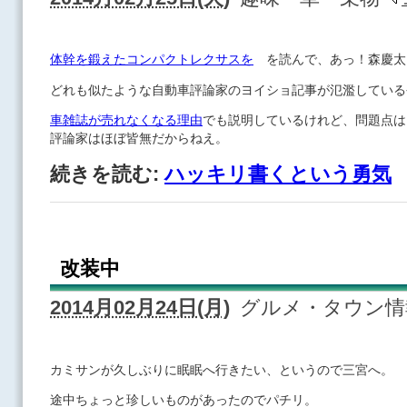
体幹を鍛えたコンパクトレクサスを
を読んで、あっ！森慶太
どれも似たような自動車評論家のヨイショ記事が氾濫している
車雑誌が売れなくなる理由
でも説明しているけれど、問題点は
評論家はほぼ皆無だからねえ。
続きを読む:
ハッキリ書くという勇気
改装中
2014月02月24日(月)
グルメ・タウン
カミサンが久しぶりに眠眠へ行きたい、というので三宮へ。
途中ちょっと珍しいものがあったのでパチリ。