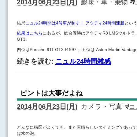
2014月06月23日(月)
趣味・車・乗物
結局
ニュル24時間は4号車が制す！ アウディ24時間連勝
とい
結果はこちら
にあるが、総合優勝はアウディR8 LMSウルトラ
GT3。
四位はPorsche 911 GT3 R 997 、五位は Aston Martin Van
続きを読む:
ニュル24時間雑感
ピントは大事だよね
2014月06月23日(月)
カメラ・写真
コ
どんなに構図がよくても、また素晴らしいタイミングであって
は水の泡。