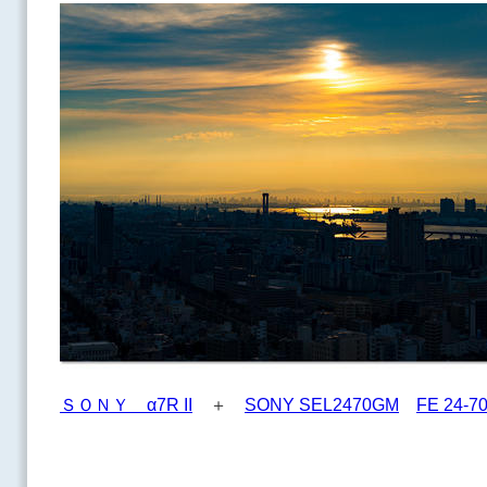
ＳＯＮＹ α7R II
＋
SONY SEL2470GM
FE 24-7