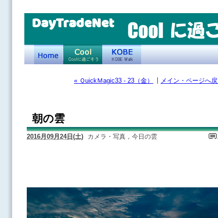
DayTradeNet
|
« ＱuickＭagic33 - 23（金）
メイン・ページへ戻
朝の雲
2016月09月24日(土)
カメラ・写真，今日の雲