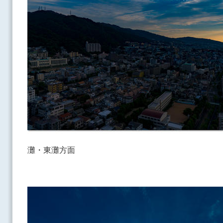
灘・東灘方面