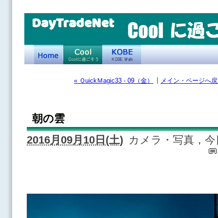
DayTradeNet
|
« ＱuickＭagic33 - 09（金）
メイン・ページへ戻
朝の雲
2016月09月10日(土)
カメラ・写真，今