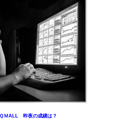
ＭALL
昨夜の成績は？