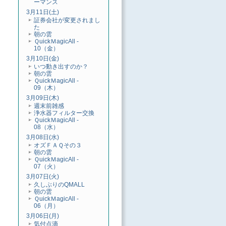
ーマンス
3月11日(土)
証券会社が変更されまし
た
朝の雲
ＱuickＭagicAll -
10（金）
3月10日(金)
いつ動き出すのか？
朝の雲
ＱuickＭagicAll -
09（木）
3月09日(木)
週末前雑感
浄水器フィルター交換
ＱuickＭagicAll -
08（水）
3月08日(水)
オズＦＡＱその３
朝の雲
ＱuickＭagicAll -
07（火）
3月07日(火)
久しぶりのQMALL
朝の雲
ＱuickＭagicAll -
06（月）
3月06日(月)
気付点滴