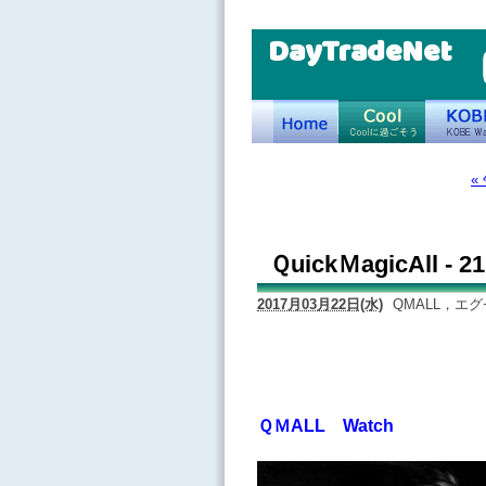
DayTradeNet
«
ＱuickＭagicAll -
2017月03月22日(水)
QMALL，エ
ＱＭALL Watch