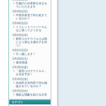
引越のため更新を休ませ
ていただきます
3月09日(月)
中国共産党で何が起きて
いるのか？
3月08日(日)
トイレットペーパーそん
なに買ってどうする
3月04日(水)
新型コロナウイルスは国
により異なる遺伝子を持
つ！
3月01日(日)
引っ越します！
2月29日(土)
週末雑感
2月28日(金)
「新型コロナウイルス」
を完全予言！
2月26日(水)
自由民主党内部で何が議
論されているのか？
2月25日(火)
無駄な隠蔽を続ける日本
カテゴリ