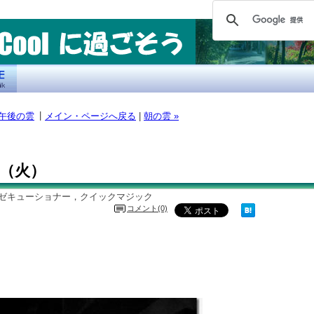
|
 午後の雲
メイン・ページへ戻る
|
朝の雲 »
 21（火）
グゼキューショナー，クイックマジック
コメント(0)