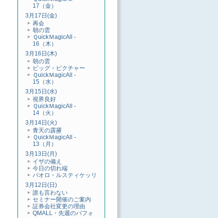
17（金）
3月17日(金)
再会
朝の雲
ＱuickＭagicAll -
16（木）
3月16日(木)
朝の雲
ビッグ・ピクチャー
ＱuickＭagicAll -
15（水）
3月15日(水)
視界良好
ＱuickＭagicAll -
14（火）
3月14日(火)
青天の霹靂
ＱuickＭagicAll -
13（月）
3月13日(月)
イザの備え
今日の切れ端
パオロ・ルスティケッリ
3月12日(日)
誰も言わない
セミナー開催のご案内
証券会社変更の理由
QMALL・先週のパフォ