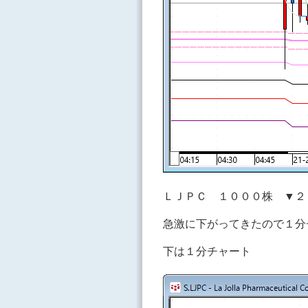
ＬＪＰＣ １０００株 ▼２
急激に下がってきたので１分
下は１分チャート