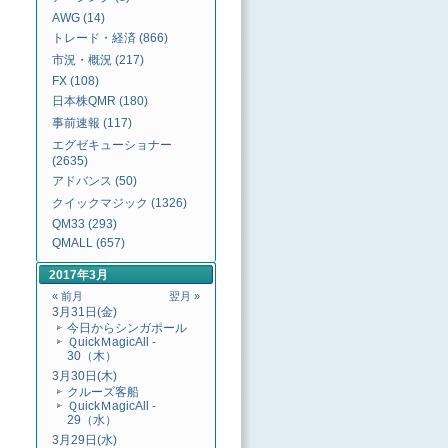
AWG (14)
トレード・経済 (866)
市況・概況 (217)
FX (108)
日本株QMR (180)
事前速報 (117)
エグゼキューショナー
(2635)
アドバンス (50)
クイックマジック (1326)
QM33 (293)
QMALL (657)
2017年3月
« 前月
翌月 »
3月31日(金)
今日からシンガポール
ＱuickＭagicAll -
30（木）
3月30日(木)
クルーズ客船
ＱuickＭagicAll -
29（水）
3月29日(水)