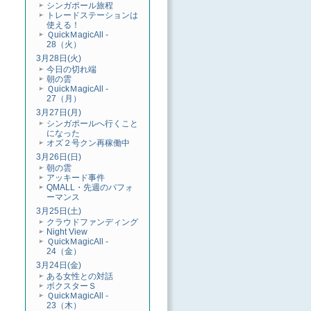
シンガポール旅程
トレードステーションは
使える！
ＱuickＭagicAll -
28（火）
3月28日(火)
今日の切れ端
朝の雲
ＱuickＭagicAll -
27（月）
3月27日(月)
シンガポールへ行くこと
になった
オズ２号クン再稼働中
3月26日(日)
朝の雲
アッキード事件
QMALL・先週のパフォ
ーマンス
3月25日(土)
クラウドファンディング
Night View
ＱuickＭagicAll -
24（金）
3月24日(金)
ある女性との対話
ボクスターＳ
ＱuickＭagicAll -
23（木）