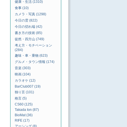
健康・生活 (1310)
食事 (10)
カメラ・写真 (1298)
今日の雲 (822)
今日の切れ端 (42)
書き方の技術 (85)
徒然・四方山 (749)
考え方・モチベーション
(284)
趣味・車・乗物 (623)
グルメ・タウン情報 (174)
音楽 (303)
映画 (104)
カラオケ (12)
BarClub007 (19)
独り言 (101)
格言 (5)
CS60 (125)
Takada Ion (87)
BioMat (36)
RIFE (17)
アーシング (8)