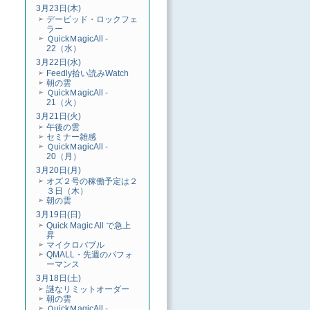
3月23日(木)
デービッド・ロックフェ
ラー
ＱuickＭagicAll -
22（水）
3月22日(水)
Feedly拾い読みWatch
朝の雲
ＱuickＭagicAll -
21（火）
3月21日(火)
午後の雲
セミナー雑感
ＱuickＭagicAll -
20（月）
3月20日(月)
オズ２号の稼働予定は２
３日（木）
朝の雲
3月19日(日)
Quick Magic All で急上
昇
マイクロバブル
QMALL・先週のパフォ
ーマンス
3月18日(土)
謎なリミットオーダー
朝の雲
ＱuickＭagicAll -