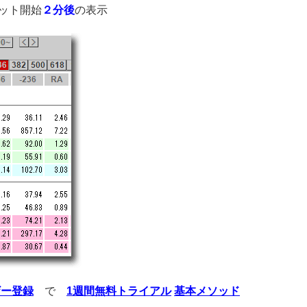
ット開始
２分後
の表示
ザー登録
で
1週間無料トライアル
基本メソッド