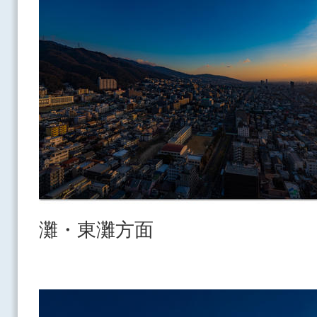
灘・東灘方面