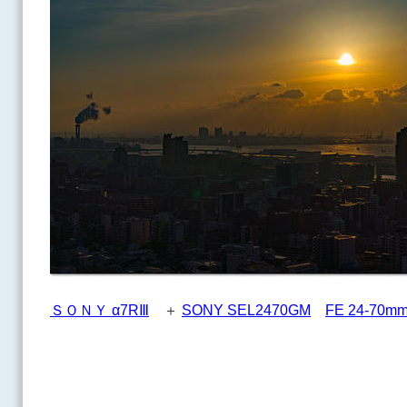
ＳＯＮＹ α7RⅢ
＋
SONY SEL2470GM
FE 24-70mm