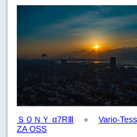
ＳＯＮＹ α7RⅢ
＋
Vario-Tes
ZA OSS