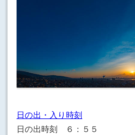
日の出・入り時刻
日の出時刻 ６：５５