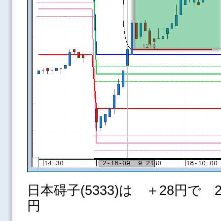
日本碍子(5333)は ＋28円で
円