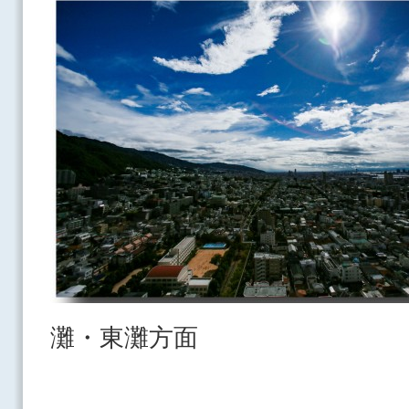
灘・東灘方面