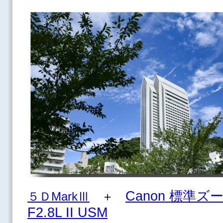
Canon 標準ズー
５ＤMarkⅢ
＋
F2.8L II USM