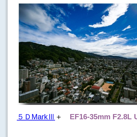
５ＤMarkⅢ
＋
EF16-35mm F2.8L