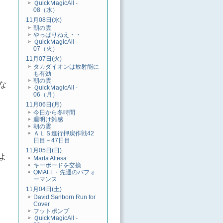
ＱuickＭagicAll -
08（水）
11月08日(水)
朝の雲
やっぱりねえ・・
ＱuickＭagicAll -
07（火）
11月07日(火)
タカダイオンは放射能に
も有効
朝の雲
な
ＱuickＭagicAll -
06（月）
11月06日(月)
今日から冬時間
週明け雑感
朝の雲
ＡＬＳ進行押戻作戦42
日目－47日目
11月05日(日)
よ
Marta Altesa
キーボードを交換
QMALL・先週のパフォ
ーマンス
11月04日(土)
David Sanborn Run for
Cover
フットポンプ
ＱuickＭagicAll -