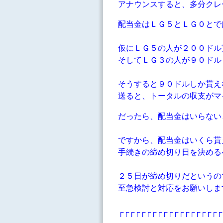
アナウンスすると、多分クレ
配当金はＬＧ５とＬＧ０とで
仮にＬＧ５の人が２００ドル
そしてＬＧ３の人が９０ドル
そうすると９０ドルしか貰え
送ると、トータルの収支がマ
だったら、配当金はいらない
ですから、配当金はいくら貰
手続きの締め切り日を決める
２５日が締め切りだというの
至急検討と対応をお願いしま
┌┌┌┌┌┌┌┌┌┌┌┌┌┌┌┌┌┌┌