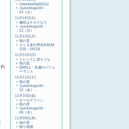
SaturdayNight1111
ＱuickＭagicAll -
14（火）
11月14日(火)
継続はチカラなり
ＱuickＭagicAll -
13（月）
11月13日(月)
朝の雲
ＡＬＳ進行押戻作戦48
日目－54日目
11月12日(日)
トレンドに逆らうな
朝の雲
され
QMALL・先週のパフォ
ーマンス
11月11日(土)
朝の雲
ＱuickＭagicAll -
10（金）
11月10日(金)
オールグリーン
朝の雲
ＱuickＭagicAll -
09（木）
11月09日(木)
と
朝の雲
独り相撲