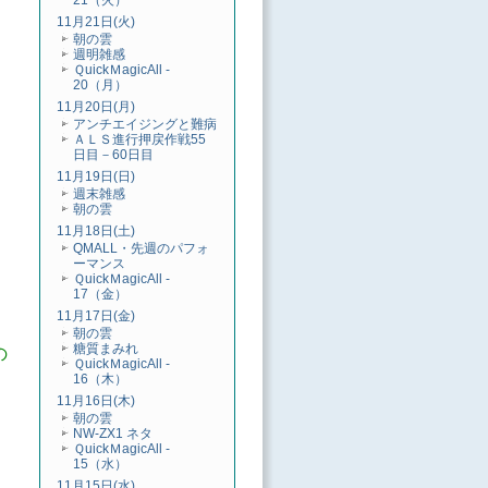
21（火）
11月21日(火)
朝の雲
週明雑感
ＱuickＭagicAll -
20（月）
11月20日(月)
アンチエイジングと難病
ＡＬＳ進行押戻作戦55
日目－60日目
11月19日(日)
週末雑感
朝の雲
11月18日(土)
QMALL・先週のパフォ
ーマンス
ＱuickＭagicAll -
17（金）
11月17日(金)
朝の雲
糖質まみれ
の
ＱuickＭagicAll -
16（木）
11月16日(木)
朝の雲
NW-ZX1 ネタ
ＱuickＭagicAll -
15（水）
11月15日(水)