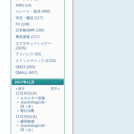
AWG (14)
トレード・経済 (866)
市況・概況 (217)
FX (108)
日本株QMR (180)
事前速報 (117)
エグゼキューショナー
(2635)
アドバンス (50)
クイックマジック (1326)
QM33 (293)
QMALL (657)
2017年11月
« 前月
翌月 »
11月30日(木)
エネルギー収集
ＱuickＭagicAll -
29（水）
電位治療
11月29日(水)
週明雑感
ＱuickＭagicAll -
28（火）