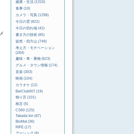
健康・生活 (1310)
食事 (10)
カメラ・写真 (1298)
今日の雲 (822)
今日の切れ端 (42)
メ
書き方の技術 (85)
徒然・四方山 (749)
考え方・モチベーション
(284)
趣味・車・乗物 (623)
グルメ・タウン情報 (174)
音楽 (303)
映画 (104)
カラオケ (12)
BarClub007 (19)
独り言 (101)
格言 (5)
CS60 (125)
Takada Ion (87)
BioMat (36)
RIFE (17)
アーシング (8)