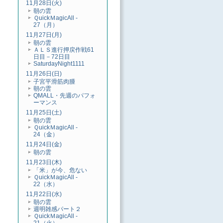
11月28日(火)
朝の雲
ＱuickＭagicAll -
27（月）
11月27日(月)
朝の雲
ＡＬＳ進行押戻作戦61
日目－72日目
SaturdayNight1111
11月26日(日)
子宮平滑筋肉腫
朝の雲
QMALL・先週のパフォ
ーマンス
11月25日(土)
朝の雲
ＱuickＭagicAll -
24（金）
11月24日(金)
朝の雲
11月23日(木)
「米」が今、危ない
ＱuickＭagicAll -
22（水）
11月22日(水)
朝の雲
週明雑感パート２
ＱuickＭagicAll -