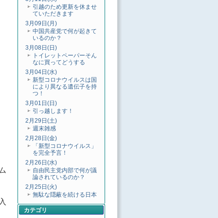
引越のため更新を休ませ
ていただきます
3月09日(月)
中国共産党で何が起きて
いるのか？
3月08日(日)
トイレットペーパーそん
なに買ってどうする
3月04日(水)
新型コロナウイルスは国
により異なる遺伝子を持
つ！
3月01日(日)
引っ越します！
2月29日(土)
週末雑感
2月28日(金)
「新型コロナウイルス」
を完全予言！
2月26日(水)
ム
自由民主党内部で何が議
論されているのか？
2月25日(火)
無駄な隠蔽を続ける日本
入
カテゴリ