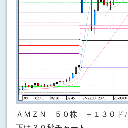
ＡＭＺＮ ５０株 ＋１３０ド
下は３０秒チャート