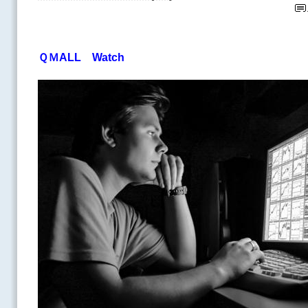
ＱＭALL Watch