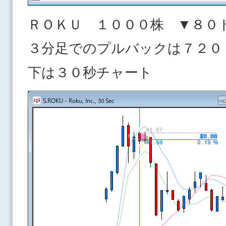
ＲＯＫＵ １０００株 ▼８０
３分足でのプルバックは７２０
下は３０秒チャート