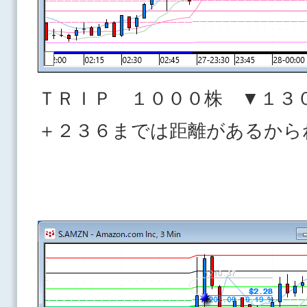
ＴＲＩＰ １０００株 ▼１３
＋２３６までは距離があるから