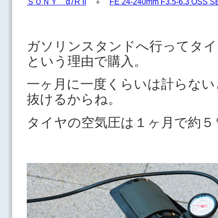
ＳＯＮＹ α7R II
＋
FE 24-240mm F3.5-6.3 OSS S
ガソリンスタンドへ行ってタイ
という理由で購入。
一ヶ月に一度くらいは計らない
抜けるからね。
タイヤの空気圧は１ヶ月で約５