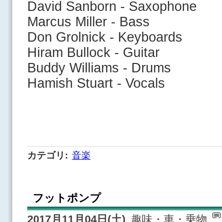
David Sanborn - Saxophone
Marcus Miller - Bass
Don Grolnick - Keyboards
Hiram Bullock - Guitar
Buddy Williams - Drums
Hamish Stuart - Vocals
カテゴリ
:
音楽
フットポンプ
2017月11月04日(土)
趣味・車・乗物