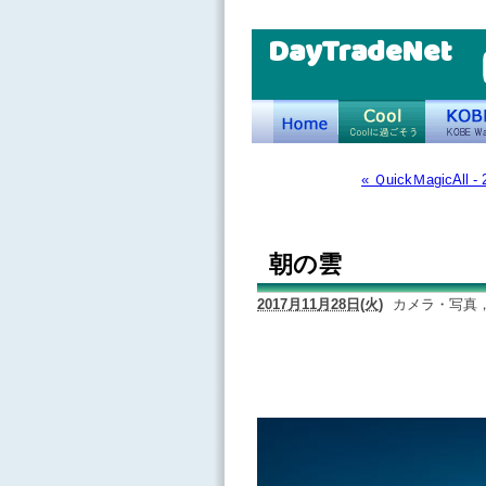
DayTradeNet
« ＱuickＭagicAll 
朝の雲
2017月11月28日(火)
カメラ・写真