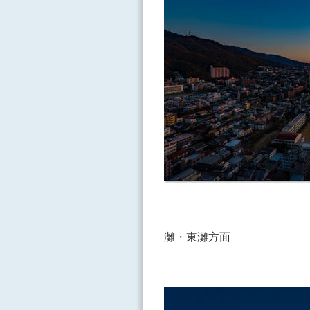
灘・東灘方面