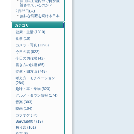
自由民主党内部で何が議
論されているのか？
2月25日(火)
無駄な隠蔽を続ける日本
カテゴリ
健康・生活 (1310)
食事 (10)
カメラ・写真 (1298)
今日の雲 (822)
今日の切れ端 (42)
書き方の技術 (85)
徒然・四方山 (749)
考え方・モチベーション
(284)
趣味・車・乗物 (623)
グルメ・タウン情報 (174)
音楽 (303)
映画 (104)
カラオケ (12)
BarClub007 (19)
独り言 (101)