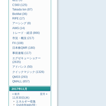
格言 (5)
CS60 (125)
Takada Ion (87)
BioMat (36)
RIFE (17)
アーシング (8)
AWG (14)
トレード・経済 (866)
市況・概況 (217)
FX (108)
日本株QMR (180)
事前速報 (117)
エグゼキューショナー
(2635)
アドバンス (50)
クイックマジック (1326)
QM33 (293)
QMALL (657)
2017年11月
« 前月
翌月 »
11月30日(木)
エネルギー収集
ＱuickＭagicAll -