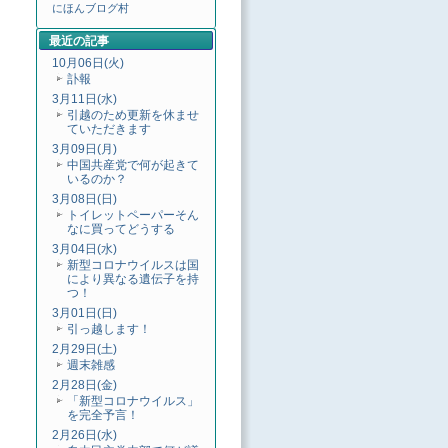
にほんブログ村
最近の記事
10月06日(火)
訃報
3月11日(水)
引越のため更新を休ませ
ていただきます
3月09日(月)
中国共産党で何が起きて
いるのか？
3月08日(日)
トイレットペーパーそん
なに買ってどうする
3月04日(水)
新型コロナウイルスは国
により異なる遺伝子を持
つ！
3月01日(日)
引っ越します！
2月29日(土)
週末雑感
2月28日(金)
「新型コロナウイルス」
を完全予言！
2月26日(水)