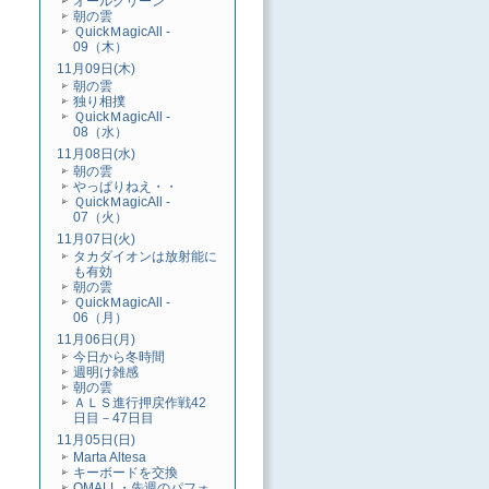
オールグリーン
朝の雲
ＱuickＭagicAll -
09（木）
11月09日(木)
朝の雲
独り相撲
ＱuickＭagicAll -
08（水）
11月08日(水)
朝の雲
やっぱりねえ・・
ＱuickＭagicAll -
07（火）
11月07日(火)
タカダイオンは放射能に
も有効
朝の雲
ＱuickＭagicAll -
06（月）
11月06日(月)
今日から冬時間
週明け雑感
朝の雲
ＡＬＳ進行押戻作戦42
日目－47日目
11月05日(日)
Marta Altesa
キーボードを交換
QMALL・先週のパフォ