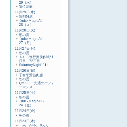
29（水）
電位治療
11月29日(水)
週明雑感
ＱuickＭagicAll -
28（火）
11月28日(火)
朝の雲
ＱuickＭagicAll -
27（月）
11月27日(月)
朝の雲
ＡＬＳ進行押戻作戦61
日目－72日目
SaturdayNight1111
11月26日(日)
子宮平滑筋肉腫
朝の雲
QMALL・先週のパフォ
ーマンス
11月25日(土)
朝の雲
ＱuickＭagicAll -
24（金）
11月24日(金)
朝の雲
11月23日(木)
「米」が今、危ない