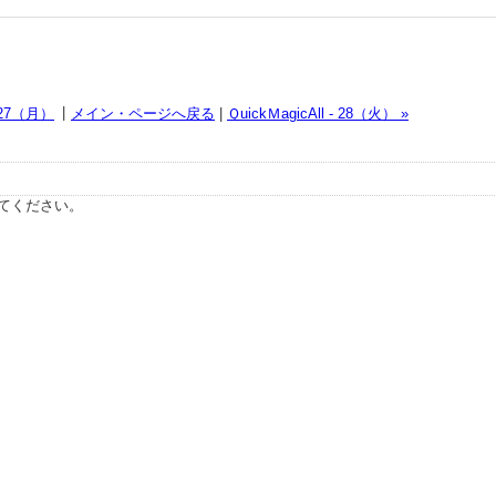
|
- 27（月）
メイン・ページへ戻る
|
ＱuickＭagicAll - 28（火） »
てください。