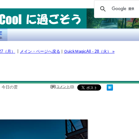
|
- 27（月）
メイン・ページへ戻る
|
ＱuickＭagicAll - 28（火） »
，今日の雲
コメント(0)