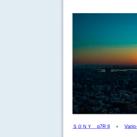
ＳＯＮＹ α7R II
＋
Vario