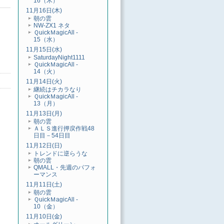
16（木）
11月16日(木)
朝の雲
NW-ZX1 ネタ
ＱuickＭagicAll -
15（水）
11月15日(水)
SaturdayNight1111
ＱuickＭagicAll -
14（火）
11月14日(火)
継続はチカラなり
ＱuickＭagicAll -
13（月）
11月13日(月)
朝の雲
ＡＬＳ進行押戻作戦48
日目－54日目
11月12日(日)
トレンドに逆らうな
朝の雲
QMALL・先週のパフォ
ーマンス
11月11日(土)
朝の雲
ＱuickＭagicAll -
10（金）
11月10日(金)