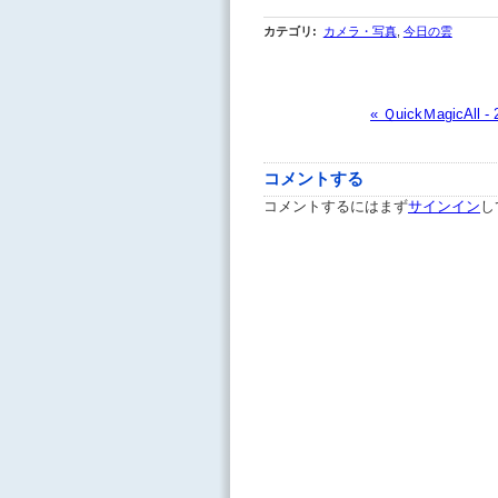
カテゴリ
:
カメラ・写真
,
今日の雲
« ＱuickＭagicAll 
コメントする
コメントするにはまず
サインイン
し