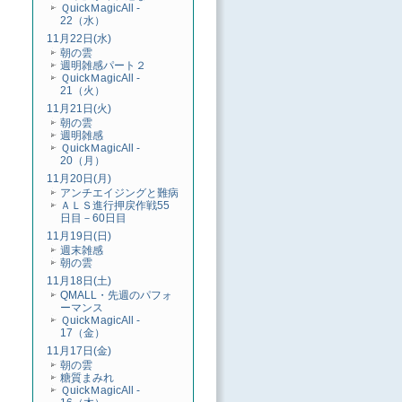
ＱuickＭagicAll -
22（水）
11月22日(水)
朝の雲
週明雑感パート２
ＱuickＭagicAll -
21（火）
11月21日(火)
朝の雲
週明雑感
ＱuickＭagicAll -
20（月）
11月20日(月)
アンチエイジングと難病
ＡＬＳ進行押戻作戦55
日目－60日目
11月19日(日)
週末雑感
朝の雲
11月18日(土)
QMALL・先週のパフォ
ーマンス
ＱuickＭagicAll -
17（金）
11月17日(金)
朝の雲
糖質まみれ
ＱuickＭagicAll -