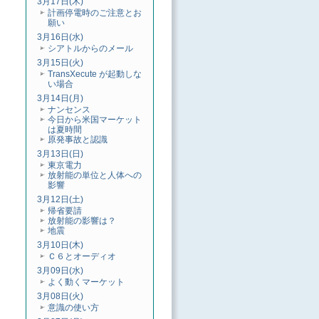
3月17日(木)
計画停電時のご注意とお
願い
3月16日(水)
シアトルからのメール
3月15日(火)
TransXecute が起動しな
い場合
3月14日(月)
ナンセンス
今日から米国マーケット
は夏時間
原発事故と認識
3月13日(日)
東京電力
放射能の単位と人体への
影響
3月12日(土)
帰省要請
放射能の影響は？
地震
3月10日(木)
Ｃ６とオーディオ
3月09日(水)
よく動くマーケット
3月08日(火)
意識の使い方