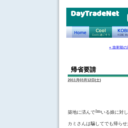
DayTradeNet
« 放射能
帰省要請
2011月03月12日(土)
築地に済んで
いる娘に対
カミさんは騙してでも帰らせ