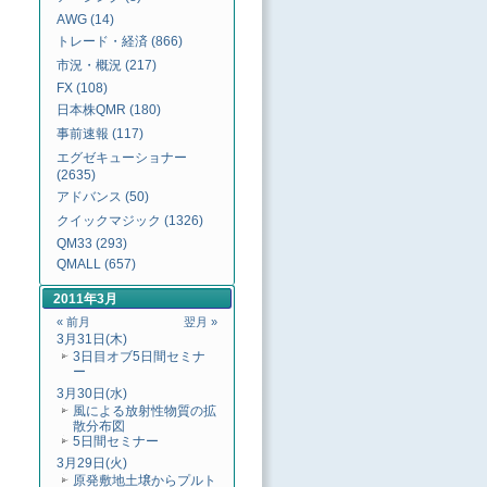
AWG (14)
トレード・経済 (866)
市況・概況 (217)
FX (108)
日本株QMR (180)
事前速報 (117)
エグゼキューショナー
(2635)
アドバンス (50)
クイックマジック (1326)
QM33 (293)
QMALL (657)
2011年3月
« 前月
翌月 »
3月31日(木)
3日目オブ5日間セミナ
ー
3月30日(水)
風による放射性物質の拡
散分布図
5日間セミナー
3月29日(火)
原発敷地土壌からプルト