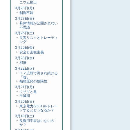
ニウム検出
3月28日(月)
制御不能
3月27日(日)
具体情報が公開されない
不思議
3月26日(土)
災害リスクとトレーディ
ング
3月25日(金)
安全と楽観主義
3月23日(水)
邪推
3月22日(火)
ＴＶ広報で流され続ける
「嘘」
福島原発の危険性
3月21日(月)
ウサギと亀
半減期
3月20日(日)
東京電力(9501)をトレー
ドするとどうなるか？
3月19日(土)
反御用学者はいないの
か？