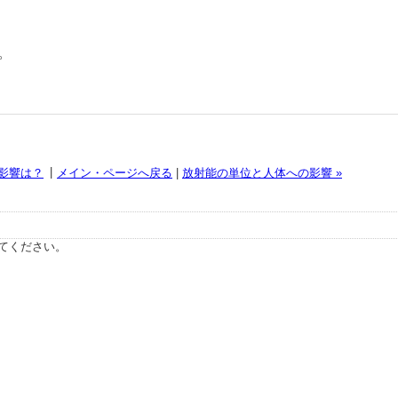
。
|
の影響は？
メイン・ページへ戻る
|
放射能の単位と人体への影響 »
てください。