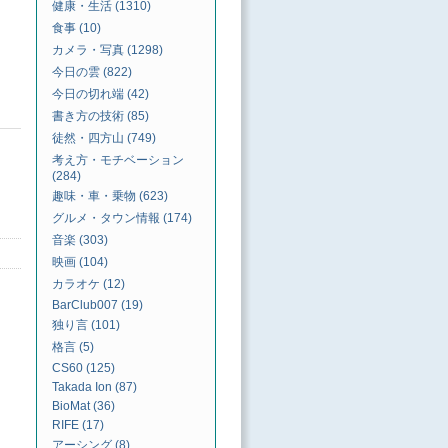
健康・生活 (1310)
食事 (10)
カメラ・写真 (1298)
今日の雲 (822)
今日の切れ端 (42)
書き方の技術 (85)
徒然・四方山 (749)
考え方・モチベーション
(284)
趣味・車・乗物 (623)
グルメ・タウン情報 (174)
音楽 (303)
映画 (104)
カラオケ (12)
BarClub007 (19)
独り言 (101)
格言 (5)
CS60 (125)
Takada Ion (87)
BioMat (36)
RIFE (17)
アーシング (8)