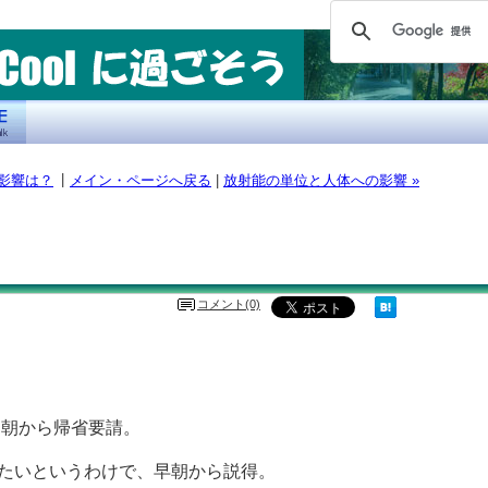
|
の影響は？
メイン・ページへ戻る
|
放射能の単位と人体への影響 »
コメント(0)
し朝から帰省要請。
たいというわけで、早朝から説得。