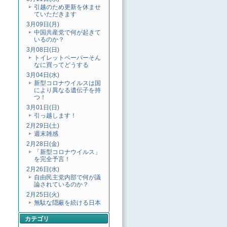
引越のため更新を休ませ
ていただきます
3月09日(月)
中国共産党で何が起きて
いるのか？
3月08日(日)
トイレットペーパーそん
なに買ってどうする
3月04日(水)
新型コロナウイルスは国
により異なる遺伝子を持
つ！
3月01日(日)
引っ越します！
2月29日(土)
週末雑感
2月28日(金)
「新型コロナウイルス」
を完全予言！
2月26日(水)
自由民主党内部で何が議
論されているのか？
2月25日(火)
無駄な隠蔽を続ける日本
カテゴリ