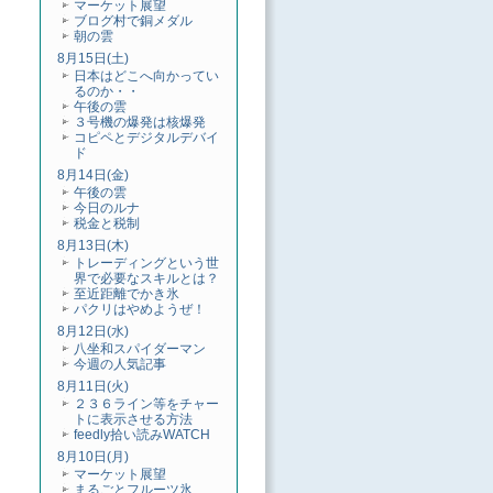
マーケット展望
ブログ村で銅メダル
朝の雲
8月15日(土)
日本はどこへ向かってい
るのか・・
午後の雲
３号機の爆発は核爆発
コピペとデジタルデバイ
ド
8月14日(金)
午後の雲
今日のルナ
税金と税制
8月13日(木)
トレーディングという世
界で必要なスキルとは？
至近距離でかき氷
パクリはやめようぜ！
8月12日(水)
八坐和スパイダーマン
今週の人気記事
8月11日(火)
２３６ライン等をチャー
トに表示させる方法
feedly拾い読みWATCH
8月10日(月)
マーケット展望
まるごとフルーツ氷