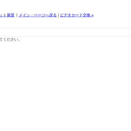
|
ケット展望
メイン・ページへ戻る
|
ビデオカード交換 »
てください。