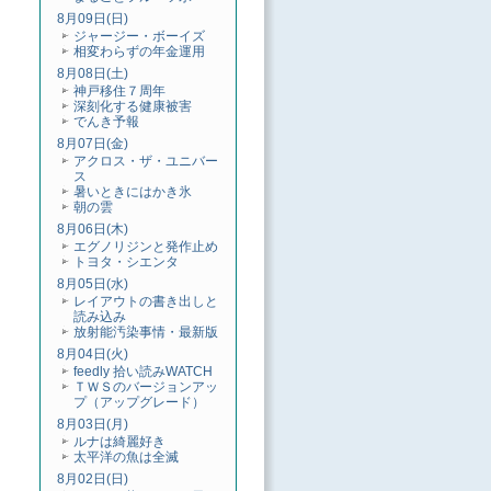
8月09日(日)
ジャージー・ボーイズ
相変わらずの年金運用
8月08日(土)
神戸移住７周年
深刻化する健康被害
でんき予報
8月07日(金)
アクロス・ザ・ユニバー
ス
暑いときにはかき氷
朝の雲
8月06日(木)
エグノリジンと発作止め
トヨタ・シエンタ
8月05日(水)
レイアウトの書き出しと
読み込み
放射能汚染事情・最新版
8月04日(火)
feedly 拾い読みWATCH
ＴＷＳのバージョンアッ
プ（アップグレード）
8月03日(月)
ルナは綺麗好き
太平洋の魚は全滅
8月02日(日)