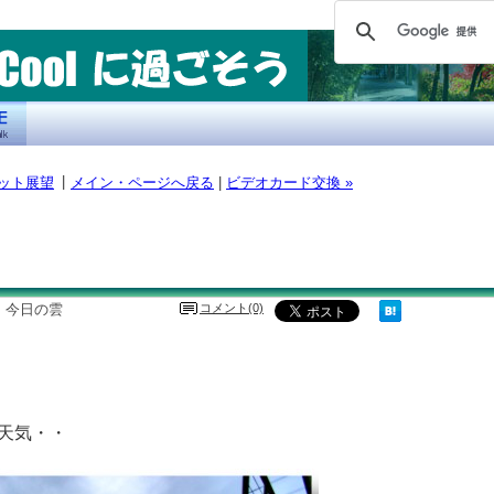
|
ケット展望
メイン・ページへ戻る
|
ビデオカード交換 »
，今日の雲
コメント(0)
天気・・