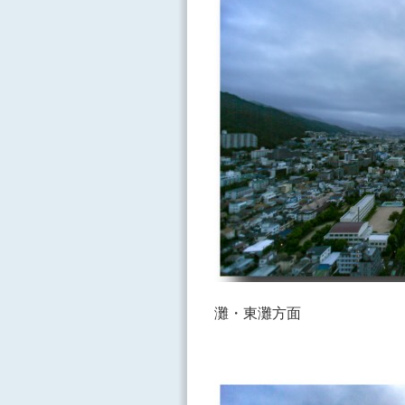
灘・東灘方面