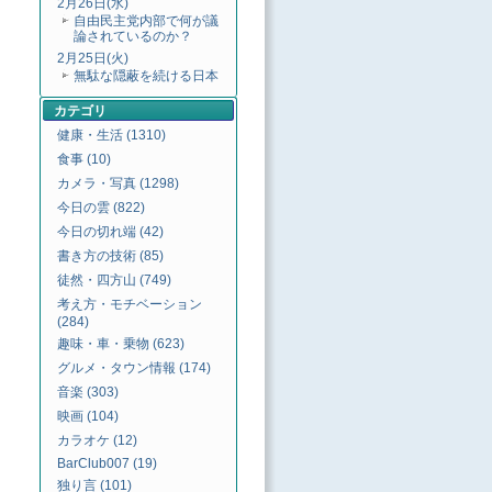
2月26日(水)
自由民主党内部で何が議
論されているのか？
2月25日(火)
無駄な隠蔽を続ける日本
カテゴリ
健康・生活 (1310)
食事 (10)
カメラ・写真 (1298)
今日の雲 (822)
今日の切れ端 (42)
書き方の技術 (85)
徒然・四方山 (749)
考え方・モチベーション
(284)
趣味・車・乗物 (623)
グルメ・タウン情報 (174)
音楽 (303)
映画 (104)
カラオケ (12)
BarClub007 (19)
独り言 (101)