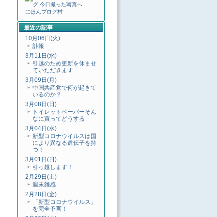
にほんブログ村
最近の記事
10月06日(火)
訃報
3月11日(水)
引越のため更新を休ませ
ていただきます
3月09日(月)
中国共産党で何が起きて
いるのか？
3月08日(日)
トイレットペーパーそん
なに買ってどうする
3月04日(水)
新型コロナウイルスは国
により異なる遺伝子を持
つ！
3月01日(日)
引っ越します！
2月29日(土)
週末雑感
2月28日(金)
「新型コロナウイルス」
を完全予言！