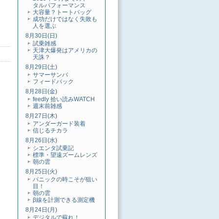
タルパフォーマンス
大容量？トートバッグ
成功だけではなく失敗も
人を選ぶ
8月30日(日)
試乗雑感
天津大爆発はアメリカの
天誅？
8月29日(土)
サマーサンバ
フィードバック
8月28日(金)
feedly 拾い読みWATCH
週末前雑感
8月27日(木)
アンダーガード装着
信じるチカラ
8月26日(水)
シエンタ試乗記
標準・望遠ズームレンズ
朝の雲
8月25日(火)
パニックの時こそが狙い
目！
朝の雲
β線を計測できる測定機
8月24日(月)
デジタルで蘇れ！