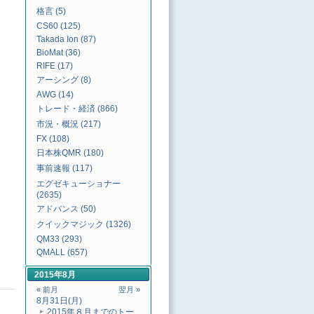
格言 (5)
CS60 (125)
Takada Ion (87)
BioMat (36)
RIFE (17)
アーシング (8)
AWG (14)
トレード・経済 (866)
市況・概況 (217)
FX (108)
日本株QMR (180)
事前速報 (117)
エグゼキューショナー
(2635)
アドバンス (50)
クイックマジック (1326)
QM33 (293)
QMALL (657)
2015年8月
« 前月
翌月 »
8月31日(月)
2015年８月までのトー