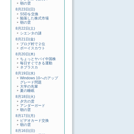
朝の雲
8月23日(日)
SSDを交換
陥落した株式市場
朝の雲
8月22日(土)
シエンタの謎
8月21日(金)
ブログ村で２位
ボーイスカウト
8月20日(木)
ちょっとヤバイ中国株
毎日すぐできる運動
ネブラスカ
8月19日(水)
Windows 10へのアップ
グレード問題
大学の先輩
夏の睡眠
8月18日(火)
夕方の雲
アンダーガード
朝の雲
8月17日(月)
ビデオカード交換
朝の雲
8月16日(日)