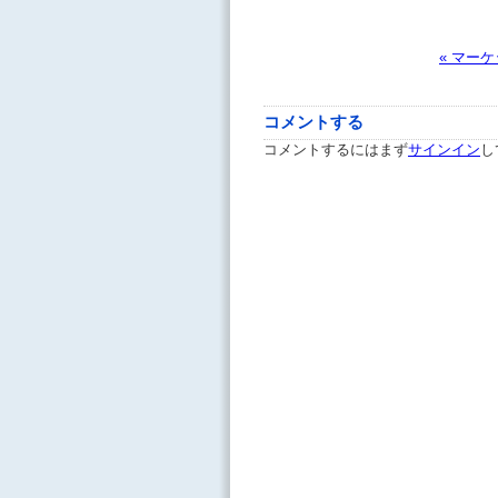
« マー
コメントする
コメントするにはまず
サインイン
し