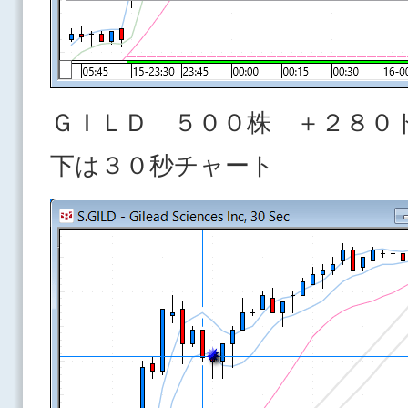
ＧＩＬＤ ５００株 ＋２８０
下は３０秒チャート