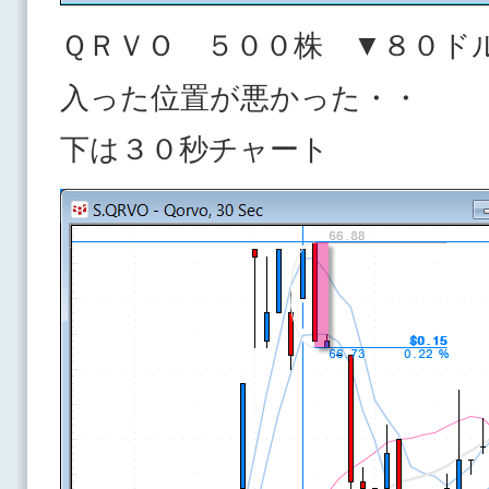
ＱＲＶＯ ５００株 ▼８０ド
入った位置が悪かった・・
下は３０秒チャート