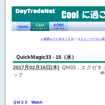
DayTradeNet
|
« 為替レートＷＡＴＣＨ
メイン・ページへ戻
ＱuickＭagic33 - 15（水）
2017月02月16日(木)
QM33，エグゼ
ック
ＱＭ３３ Watch