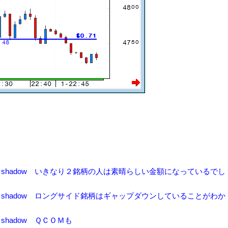
2:47 はっちshadow いきなり２銘柄の人は素晴らしい金額になっているでし
2:56 はっちshadow ロングサイド銘柄はギャップダウンしていることがわか
 はっちshadow ＱＣＯＭも