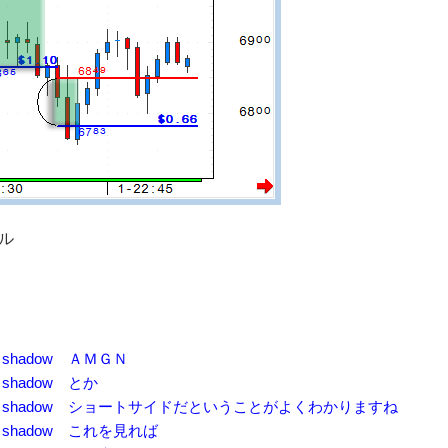
ドル
 はっちshadow ＡＭＧＮ
はっちshadow とか
:03 はっちshadow ショートサイドだということがよくわかりますね
 はっちshadow これを見れば