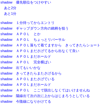
5 はっちshadow 優先順位をつけやすい
はっち あと2分
はっち あと1分
13 はっちshadow １分待ってからエントリ
24 はっちshadow ギャップダウン方向の銘柄を狙う
1 はっちshadow ＡＰＯＬ とか
59 はっちshadow ＡＰＯＬ ちょっとリバーサル
:18 はっちshadow ＡＰＯＬ落ちて着てますから きってきたらショート
:27 はっちshadow ＡＰＯＬまださげてるから出なくて良い
7 はっちshadow ＡＰＯＬまだホールド
5 はっちshadow ＡＰＯＬ 完全横ばい
7 はっちshadow 出てもいいかな
42 はっちshadow きってきたらまたさげるから
06 はっちshadow ＡＰＯＬまたさげている
9 はっちshadow ＡＰＯＬまだホールド
:18 はっちshadow ＡＰＯＬ ここで脱出しなくてはいけませんね
:25 はっちshadow 陽線出て次の次に上からはじまろうとしている
8 はっちshadow 今陰線になりかけてる