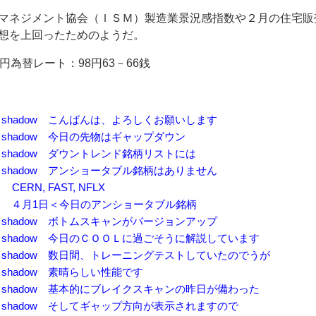
マネジメント協会（ＩＳＭ）製造業景況感指数や２月の住宅販
想を上回ったためのようだ。
円為替レート：98円63－66銭
41 はっちshadow こんばんは、よろしくお願いします
32 はっちshadow 今日の先物はギャップダウン
37 はっちshadow ダウントレンド銘柄リストには
40 はっちshadow アンショータブル銘柄はありません
っち CERN, FAST, NFLX
:11 はっち ４月1日＜今日のアンショータブル銘柄
26 はっちshadow ボトムスキャンがバージョンアップ
:32 はっちshadow 今日のＣＯＯＬに過ごそうに解説しています
:40 はっちshadow 数日間、トレーニングテストしていたのでうが
3 はっちshadow 素晴らしい性能です
:55 はっちshadow 基本的にブレイクスキャンの昨日が備わった
:01 はっちshadow そしてギャップ方向が表示されますので