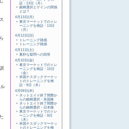
じ
証・13日（月）
銘柄選択とゲインの関係
とは？
4月13日(月)
ス
東京マーケットでのトレ
ーニングを検証・13日
（月）
4月12日(日)
ら
トレーニング雑感
トレーニング雑感
4月11日(土)
素朴な疑問への回答
4月10日(金)
東京マーケットでのトレ
訓
ーニングを検証・10日
（金）
米国ナスダックマーケッ
トのトレーニングを検
証・9日（木）
キル
4月09日(木)
ネットエイド終了間際か
らの銘柄選択・米国株
ネットエイド終了間際か
らの銘柄選択・日本株
東京マーケットでのトレ
ーニングを検証・9日
た
（木）
米国ナスダックマーケッ
トのトレーニングを検