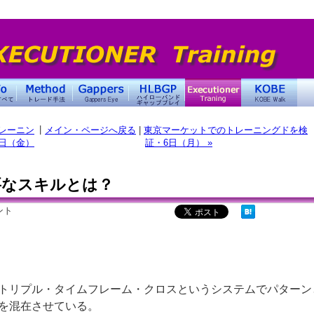
|
レーニン
メイン・ページへ戻る
|
東京マーケットでのトレーニングドを検
日（金）
証・6日（月） »
要なスキルとは？
ント
トリプル・タイムフレーム・クロスというシステムでパターン
を混在させている。