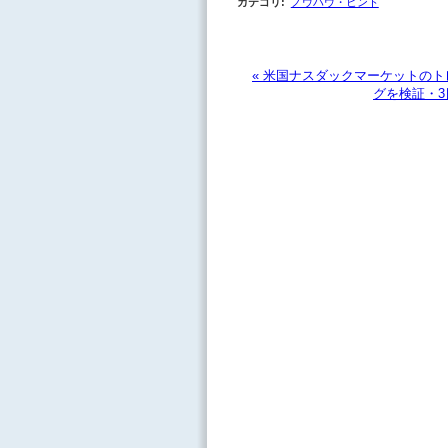
カテゴリ
:
ノウハウ・ヒント
« 米国ナスダックマーケットのト
グを検証・3