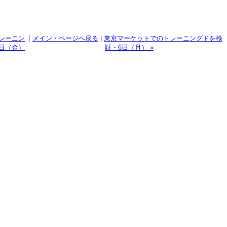
|
レーニン
メイン・ページへ戻る
|
東京マーケットでのトレーニングドを検
日（金）
証・6日（月） »