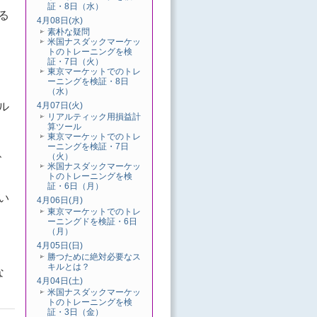
証・8日（水）
る
4月08日(水)
素朴な疑問
米国ナスダックマーケッ
トのトレーニングを検
証・7日（火）
東京マーケットでのトレ
ーニングを検証・8日
（水）
ル
4月07日(火)
リアルティック用損益計
算ツール
東京マーケットでのトレ
ーニングを検証・7日
、
（火）
米国ナスダックマーケッ
トのトレーニングを検
証・6日（月）
い
4月06日(月)
東京マーケットでのトレ
ーニングドを検証・6日
（月）
4月05日(日)
勝つために絶対必要なス
キルとは？
な
4月04日(土)
米国ナスダックマーケッ
トのトレーニングを検
証・3日（金）