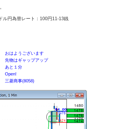
。
ドル円為替レート：100円11-13銭
27 はっち おはようございます
20 はっち 先物はギャップアップ
 はっち あと１分
ち Open!
はっち 三菱商事(8058)