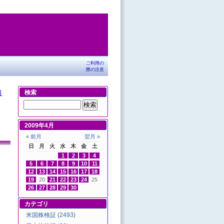
ご利用の
際の注意
日
検索
2009年4月
« 前月
翌月 »
日
月
火
水
木
金
土
1
2
3
4
5
6
7
8
9
10
11
12
13
14
15
16
17
18
19
20
21
22
23
24
25
26
27
28
29
30
カテゴリ
米国株検証 (2493)