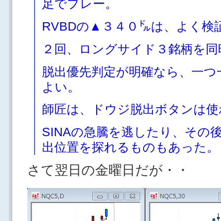
足でプレー。
RVBDの▲３４０㌦は、よく検
２回、ロングサイド３銘柄を同
脱出優先判定が明確なら、一つ
よい。
師匠は、ドウジ脱出ボタンは使
SINAの急騰を逃したり、その
出位置を探れるものもあった。
さて翌日の金曜日だが・・