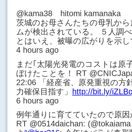
@kama38 hitomi kamanaka
茨城のお母さんたちの母乳から
ムが検出されている。 ５人調
とはいえ、被曝の広がりを示し
4 hours ago
まだ｢太陽光発電のコストは原
ぼけたことを！ RT @CNICJapan
22:06 「経産省、原発重視の
力確保目指す」
http://bit.ly/iZLB
6 hours ago
例年通りに育てていたので原因
RT @0514daichan: (@toka