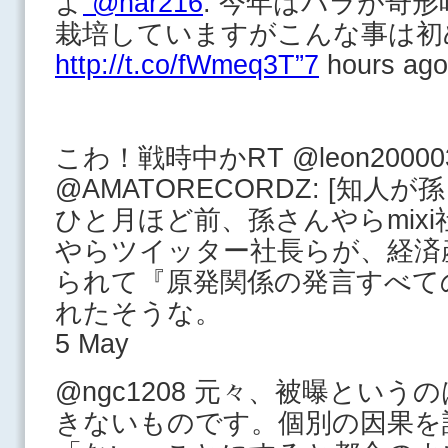
よ
“@har216
: 今年はバラが奇
栽培していますがこんな事は初め
http://t.co/fWmeq3T”7
hours ago
こわ！戦時中かRT @leon200003
@AMATORECORDZ: [知人
ひと月ほど前、孫さんやらmix
やらツイッター社長らが、経済
られて『原発関係の発言すべて
れたそうな。
5 May
@ngc1208 元々、被曝とい
きないものです。個別の因果を