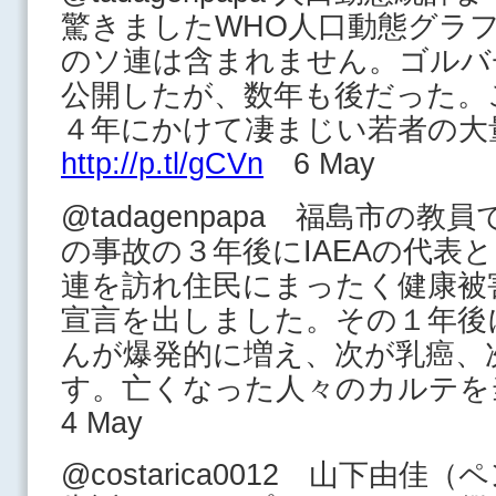
驚きましたWHO人口動態グラ
のソ連は含まれません。ゴルバ
公開したが、数年も後だった。
４年にかけて凄まじい若者の大
http://p.tl/gCVn
6 May
@tadagenpapa 福島市の
の事故の３年後にIAEAの代表
連を訪れ住民にまったく健康被
宣言を出しました。その１年後
んが爆発的に増え、次が乳癌、
す。亡くなった人々のカルテを
4 May
@costarica0012 山下由佳