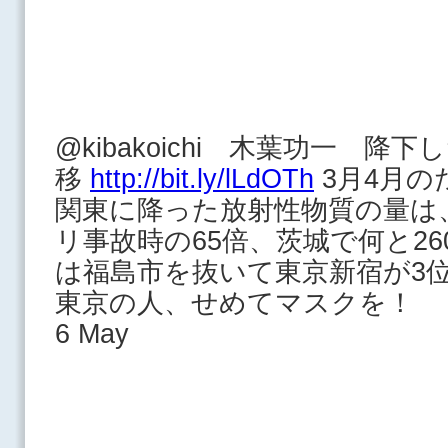
@kibakoichi 木葉功一 
移
http://bit.ly/lLdOTh
3月4月の
関東に降った放射性物質の量は
リ事故時の65倍、茨城で何と2
は福島市を抜いて東京新宿が3
東京の人、せめてマスクを！
6 May