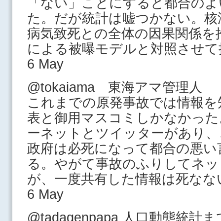
「ない」ことにすると都合のよ
た。だが統計は嘘つかない。核
病気致死との全体の因果関係を
による被曝モデルと対照させて
6 May
@tokaiama 東海アマ管理人
これまでの原発事故では情報を
表と御用マスコミしかなかった
ーネットとツイッターがあり、
政府は必死になって都合の悪い
る。やがて事故のふりしてネッ
が、一度共有した情報は死なな
6 May
@tadagenpapa 人口動態