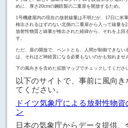
めに、厚さ20cmの鋼鉄製の二重扉を開放するため。
1号機建屋内の現在の放射線量は不明だが、17日に米
検出されるはずのない北側の二重扉から入って線量を
放射性物質と線量が検出された経緯から、それを上回
す。
ただ、扉の開放で、ベントとも、人間が制御できない
は、それほど神経質になる必要もないのかも知れませ
下の風向きを含めた拡散マップでチェックしてくださ
以下のサイトで、事前に風向き
てください。
ドイツ気象庁による放射性物資
ン
日本の気象庁からデータ提供、