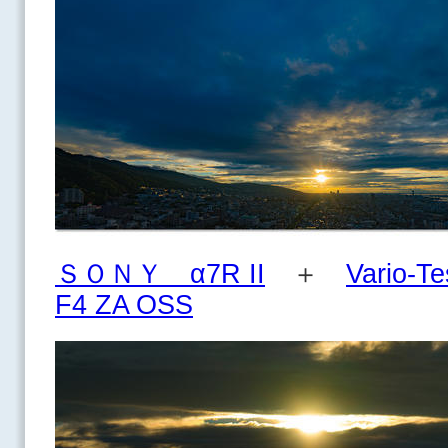
ＳＯＮＹ α7R II
＋
Vario-T
F4 ZA OSS