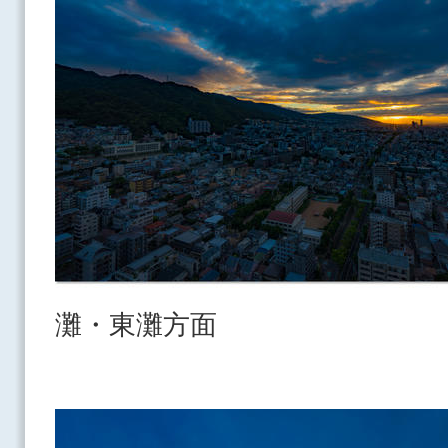
灘・東灘方面