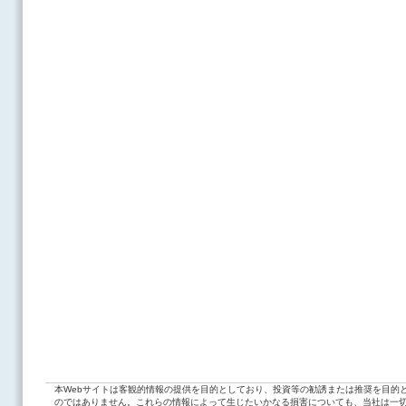
本Webサイトは客観的情報の提供を目的としており、投資等の勧誘または推奨を目的
のではありません。これらの情報によって生じたいかなる損害についても、当社は一