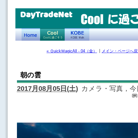
DayTradeNet
|
« ＱuickＭagicAll - 04（金）
メイン・ページへ戻
朝の雲
2017月08月05日(土)
カメラ・写真，今