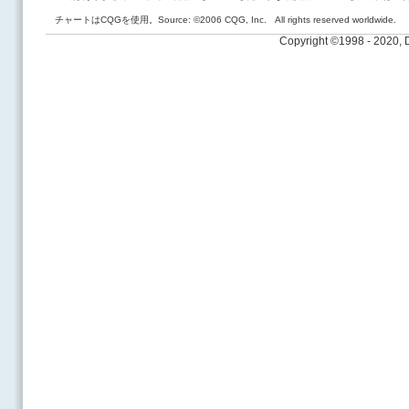
チャートはCQGを使用。Source: ©2006 CQG, Inc. All rights reserved worldwide.
Copyright ©1998 - 2020,