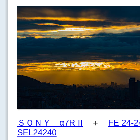
ＳＯＮＹ α7R II
＋
FE 24-2
SEL24240