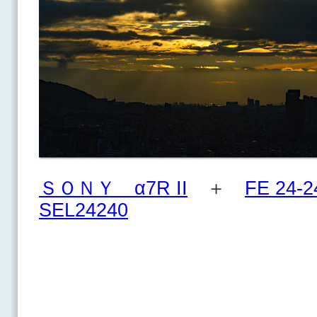
ＳＯＮＹ α7R II
＋
FE 24-2
SEL24240