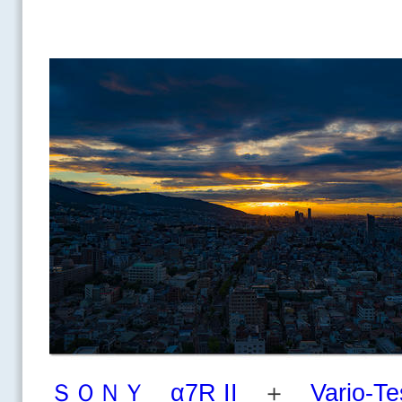
ＳＯＮＹ α7R II
＋
Vario-T