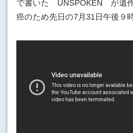
で書いた UNSPOKEN が
癌のため先日の7月31日午後９