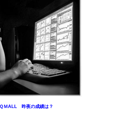
ＭALL
昨夜の成績は？