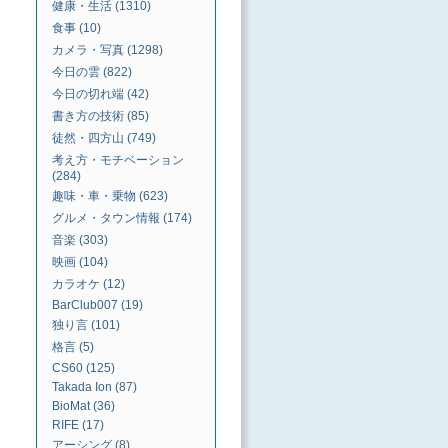
健康・生活 (1310)
食事 (10)
カメラ・写真 (1298)
今日の雲 (822)
今日の切れ端 (42)
書き方の技術 (85)
徒然・四方山 (749)
考え方・モチベーション
(284)
趣味・車・乗物 (623)
グルメ・タウン情報 (174)
音楽 (303)
映画 (104)
カラオケ (12)
BarClub007 (19)
独り言 (101)
格言 (5)
CS60 (125)
Takada Ion (87)
BioMat (36)
RIFE (17)
アーシング (8)