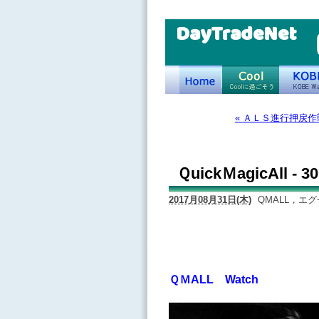
DayTradeNet
« ＡＬＳ進行押戻
ＱuickＭagicAll -
2017月08月31日(木)
QMALL，エ
ＱＭALL Watch