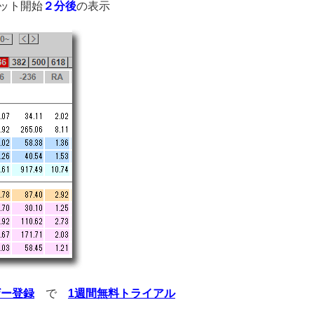
ット開始
２分後
の表示
ザー登録
で
1週間無料トライアル