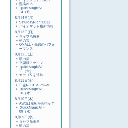
バイオマットの威力
難病ALS
ＱuickＭagicAll -
14（月）
8月14日(月)
SaturdayNight 0812
バイオマット最新情報
8月13日(日)
ライフ治療器
朝の雲
QMALL・先週のパフォ
ーマンス
8月12日(土)
朝の雲
空調服アゲイン
ＱuickＭagicAll -
11（金）
カテゴリを追加
8月11日(金)
日産NOTE e-Power
ＱuickＭagicAll -
10（木）
8月10日(木)
AWGは魔術か医術か？
ＱuickＭagicAll -
09（水）
8月09日(水)
ヨセフ氏来日
朝の雲