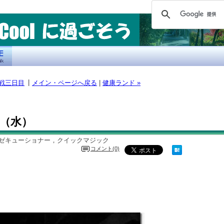
|
作戦三日目
メイン・ページへ戻る
|
健康ランド »
 30（水）
グゼキューショナー，クイックマジック
コメント(0)