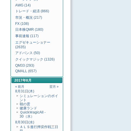
AWG (14)
トレード・経済 (866)
市況・概況 (217)
FX (108)
日本株QMR (180)
事前速報 (117)
エグゼキューショナー
(2635)
アドバンス (50)
クイックマジック (1326)
QM33 (293)
QMALL (657)
2017年8月
« 前月
翌月 »
8月31日(木)
シミュレーションのポイ
ント
朝の雲
健康ランド
ＱuickＭagicAll -
30（水）
8月30日(水)
ＡＬＳ進行押戻作戦三日