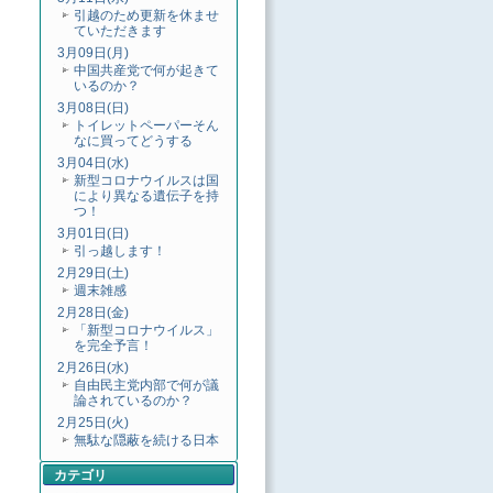
引越のため更新を休ませ
ていただきます
3月09日(月)
中国共産党で何が起きて
いるのか？
3月08日(日)
トイレットペーパーそん
なに買ってどうする
3月04日(水)
新型コロナウイルスは国
により異なる遺伝子を持
つ！
3月01日(日)
引っ越します！
2月29日(土)
週末雑感
2月28日(金)
「新型コロナウイルス」
を完全予言！
2月26日(水)
自由民主党内部で何が議
論されているのか？
2月25日(火)
無駄な隠蔽を続ける日本
カテゴリ