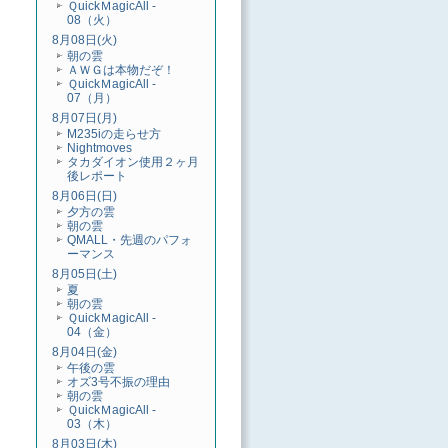
ＱuickＭagicAll -
08（火）
8月08日(火)
朝の雲
ＡＷＧは本物だぞ！
ＱuickＭagicAll -
07（月）
8月07日(月)
M235iの走らせ方
Nightmoves
タカダイオン使用２ヶ月
後レポート
8月06日(日)
夕方の雲
朝の雲
QMALL・先週のパフォ
ーマンス
8月05日(土)
夏
朝の雲
ＱuickＭagicAll -
04（金）
8月04日(金)
午後の雲
オズ3号不振の理由
朝の雲
ＱuickＭagicAll -
03（木）
8月03日(木)