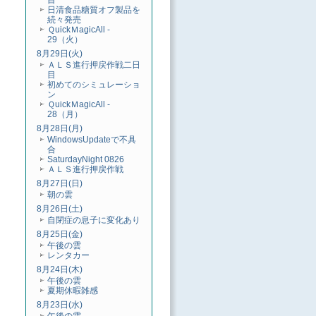
目
日清食品糖質オフ製品を
続々発売
ＱuickＭagicAll -
29（火）
8月29日(火)
ＡＬＳ進行押戻作戦二日
目
初めてのシミュレーショ
ン
ＱuickＭagicAll -
28（月）
8月28日(月)
WindowsUpdateで不具
合
SaturdayNight 0826
ＡＬＳ進行押戻作戦
8月27日(日)
朝の雲
8月26日(土)
自閉症の息子に変化あり
8月25日(金)
午後の雲
レンタカー
8月24日(木)
午後の雲
夏期休暇雑感
8月23日(水)