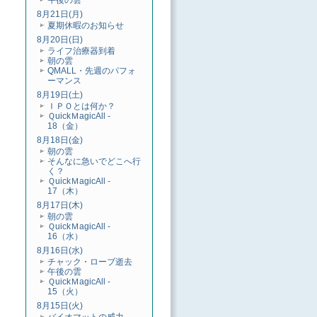
午後の雲
8月21日(月)
夏期休暇のお知らせ
8月20日(日)
ライフ治療器到着
朝の雲
QMALL・先週のパフォ
ーマンス
8月19日(土)
ＩＰＯとは何か？
ＱuickＭagicAll -
18（金）
8月18日(金)
朝の雲
そんなに急いでどこへ行
く？
ＱuickＭagicAll -
17（木）
8月17日(木)
朝の雲
ＱuickＭagicAll -
16（水）
8月16日(水)
チャック・ローブ逝去
午後の雲
ＱuickＭagicAll -
15（火）
8月15日(火)